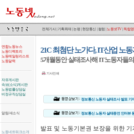
전체기사
|
기획취재
|
논평
|
현장통신
|
컬럼
|
노동넷TV
|
독립영
연합노동뉴스
21C 최첨단 노가다, IT산업 
노동디렉토리
노동메일링리스트
5개월동안 실태조사해 IT노동자들의
노동달력
기사인쇄
자유게시판
속보(소식)게시판
노동법률상담실
비정규직상담실
정보통신 노동자 실태조사 발표 기
알림/새소식
정보통신 노동자 실태증언 인터뷰 
발표 및 노동기본권 보장을 위한 기
노동네트워크소개