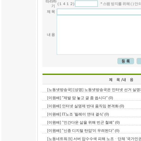
따라하
(１４１２)
* 스팸 방지를 위해 ( )
기
제 목
내 용
[노동넷방송국] [성명] 노동넷방송국은 인터넷 선거 실명제
[이원배] "제발 맘 놓고 글 좀 씁시다" (0)
[이원배] 인터넷 실명제 반대 움직임 본격화 (0)
[이원배] IT노조 '릴레이 연대 결식' (0)
[이원배] "인간다운 삶을 위해 빈곤 철폐" (0)
[이원배] "신종 디지털 탄압'이 우려된다" (0)
[노동네트워크] 서버 압수수색 피해 노조ㆍ단체 '국가인권위