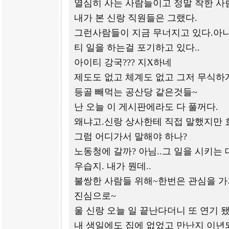
열심히 사는 사람들이고 정말 착한 사
내가 본 신랑 직원들은 그랬다.
그런사람들이 지금 무너지고 있다.아
티 일을 하는걸 포기하고 있다..
아이티 강국??? 지X하네
제도도 없고 체계도 없고 그저 무식하
등골 빼먹는 공산당 같은것들~
난 오늘 이 게시판에라도 다 풀꺼다.
왜냐고.신랑 상사한테 직접 말했지만 
그럼 어디가서 말해야 하나?
노동청에 갈까? 아님..그 일을 시키는
우습지. 내가 뭔데..
불쌍한 사람들 위해~한번은 관심을 가
진심으로~
울 신랑 오늘 일 끝난다더니 또 연기 됐
내 생일에도 집에 없었고 만난지 이년되