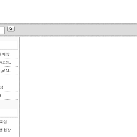
빼앗..
고되..
! M..
삼성
다
파업 ..
투쟁 현장