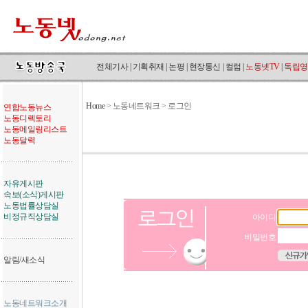
전체기사
|
기획취재
|
논평
|
현장통신
|
컬럼
|
노동넷TV
|
독립영
Home
>
노동네트워크 > 로그인
연합노동뉴스
노동디렉토리
노동메일링리스트
노동달력
자유게시판
속보(소식)게시판
노동법률상담실
비정규직상담실
아이디
비밀번호
알림/새소식
노동네트워크소개