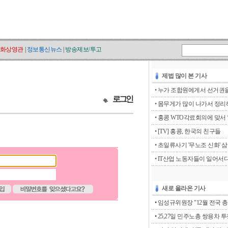
화상영관
|
정보통신뉴스
|
방송제보/투고
제법 많이 본 기사
•
누가 조합원에게서 선거권을 
로그인
•
몸무게가 많이 나가서 정리해
•
홍콩 WTO각료회의에 맞서 ‘go
•
[TV] 홍콩, 한국의 친구들
•
초일류사기 '무노조 신화' 
•
IT산업 노동자들이 일어서
새로 올라온 기사
• 임성규위원장 "12월 전국 총
• 25,27일 민주노총 쌍용차 