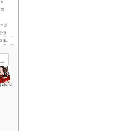
이란
반..
보건..
결 ..
 참..