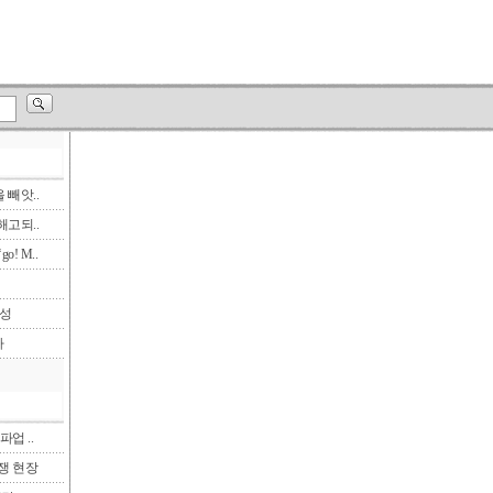
빼앗..
고되..
! M..
삼성
다
파업 ..
투쟁 현장