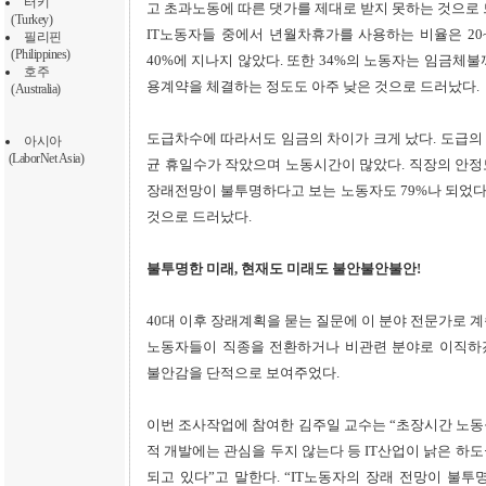
터키
고 초과노동에 따른 댓가를 제대로 받지 못하는 것으로 
(Turkey)
IT노동자들 중에서 년월차휴가를 사용하는 비율은 20
필리핀
(Philippines)
40%에 지나지 않았다. 또한 34%의 노동자는 임금체불
호주
용계약을 체결하는 정도도 아주 낮은 것으로 드러났다.
(Australia)
도급차수에 따라서도 임금의 차이가 크게 났다. 도급의
아시아
(LaborNet Asia)
균 휴일수가 작았으며 노동시간이 많았다. 직장의 안정
장래전망이 불투명하다고 보는 노동자도 79%나 되었다.
것으로 드러났다.
불투명한 미래, 현재도 미래도 불안불안불안!
40대 이후 장래계획을 묻는 질문에 이 분야 전문가로 계
노동자들이 직종을 전환하거나 비관련 분야로 이직하겠
불안감을 단적으로 보여주었다.
이번 조사작업에 참여한 김주일 교수는 “초장시간 노동
적 개발에는 관심을 두지 않는다 등 IT산업이 낡은 하
되고 있다”고 말한다. “IT노동자의 장래 전망이 불투