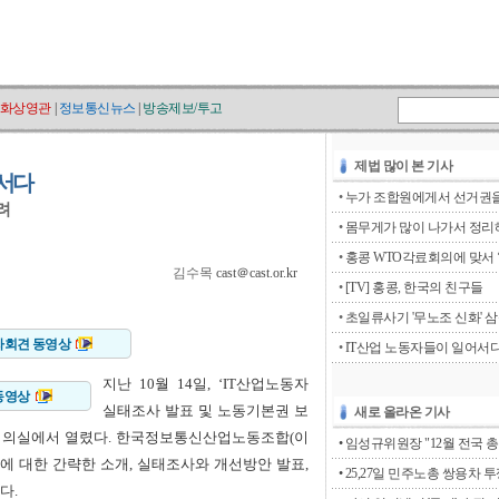
화상영관
|
정보통신뉴스
|
방송제보/투고
제법 많이 본 기사
어서다
•
누가 조합원에게서 선거권을 
려
•
몸무게가 많이 나가서 정리해
•
홍콩 WTO각료회의에 맞서 ‘go
김수목
cast＠cast.or.kr
•
[TV] 홍콩, 한국의 친구들
•
초일류사기 '무노조 신화' 
자회견 동영상
•
IT산업 노동자들이 일어서
지난 10월 14일, ‘IT산업노동자
동영상
실태조사 발표 및 노동기본권 보
새로 올라온 기사
회의실에서 열렸다. 한국정보통신산업노동조합(이
• 임성규위원장 "12월 전국 총
조에 대한 간략한 소개, 실태조사와 개선방안 발표,
• 25,27일 민주노총 쌍용차 
다.