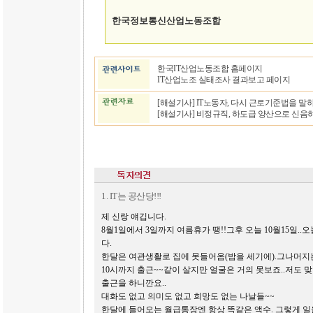
한국정보통신산업노동조합
한국IT산업노동조합 홈페이지
IT산업노조 실태조사 결과보고 페이지
[해설기사] IT노동자, 다시 근로기준법을 말
[해설기사] 비정규직, 하도급 양산으로 신음하는
1. IT는 공산당!!!
제 신랑 얘깁니다.
8월1일에서 3일까지 여름휴가 땡!!그후 오늘 10월15일.
다.
한달은 여관생활로 집에 못들어옴(밤을 세기에).그나머지는 
10시까지 출근~~같이 살지만 얼굴은 거의 못보죠..저도
출근을 하니깐요..
대화도 없고 의미도 없고 희망도 없는 나날들~~
한달에 들어오는 월급통장엔 항상 똑같은 액수. 그렇게 