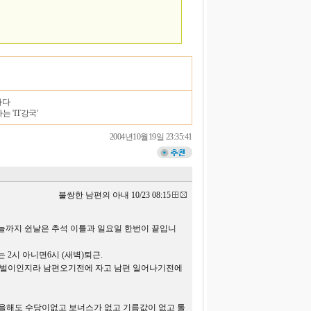
하다
 'IT강국'
2004년10월19일 23:35:41
불쌍한 남편의 아내 10/23 08:15
.오늘까지 쉰날은 추석 이틀과 일요일 한번이 끝입니
2시 아니면6시 (새벽)퇴근.
 맞벌이인지라 남편오기전에 자고 남편 일어나기전에
일을해도 수당이없고 보너스가 없고 기름값이 없고 톨