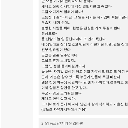
난 오늘 이 게시판에라도 다 풀꺼다.
왜냐고.신랑 상사한테 직접 말했지만 효과 없다.
그럼 어디가서 말해야 하나?
노동청에 갈까? 아님..그 일을 시키는 대기업에 쳐들어갈까
우습지. 내가 뭔데..
불쌍한 사람들 위해~한번은 관심을 가져 주길 바란다.
진심으로~
울 신랑 오늘 일 끝난다더니 또 연기 됐단다..
내 생일에도 집에 없었고 만난지 이년되던 10월3일도 집에
전부 일요일이 였다.
곧있음 결혼 일주년이다..
그날도 혼자 보내겠지..
그럼 난 정말 돌아버릴것이다.
울 신랑 자기일 열심히 하고 정말 자부심도 있고 또 이 계
근데..기본은 할수 있도록 누군가 만들어 주길 바란다.
낼은 친정 여동생 생일이다..난 혼자 가야한다.결혼하고 첨 
이제 할말은 할만큼 한것 같다..
누군가 읽고 도와줬음 한다.
제대로 한번 살고 싶다...
그 제대로가 큰게 아니다..남편과 같이 식사하고 가을산 
(IT노조 자유게시판에서 퍼옴)
2. (감동글)엎지러진 컵라면