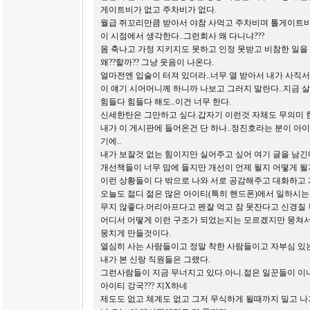
게이트비가 없고 주차비가 없다.
월급 쥐꼬리만큼 받아서 야참 사먹고 주차비며 톨게이트비
이 시점에서 생각한다..그런회사 왜 다니냐???
몸 축나고 가정 지키지도 못하고 인정 못받고 비참한 일을 
왜??할까?? 그냥 웃음이 나온다.
얼마전엔 입술이 터져 있더라..너무 열 받아서 내가 사직서
이 얘기 시어머니께 하니까 나보고 그러지 말란다..지금 살
힘들다 힘들다 해도..이건 너무 한다.
신세한탄은 그만하고 싶다.갑자기 이런것 자체도 무의미 한
내가 이 게시판에 들어온건 단 하나..정진호라는 분이 아
기에..
내가 보잘것 없는 힘이지만 실어주고 싶어 여기 글을 남긴
개선책들이 너무 맘에 들지만 개선이 언제 될지 어떻게 될
이런 상황들이 다 밖으로 나와 서로 공감해주고 대화하고
오늘도 젊디 젊은 많은 아이티(특히 핸드폰)에서 일하시는
무지 않좋다.머리아프다고 펜잘 먹고 잠 못잔다고 신경질 
어디서 어떻게 이런 구조가 되었는지는 모르겠지만 뭉쳐서
뭉치게 만들것이다.
열심히 사는 사람들이고 정말 착한 사람들이고 자부심 있
내가 본 신랑 직원들은 그랬다.
그런사람들이 지금 무너지고 있다.아니.젊은 일꾼들이 이나
아이티 강국??? 지X하네
제도도 없고 체계도 없고 그저 무식하게 될때까지 밀고 