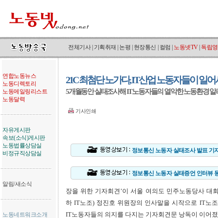
전체기사
|
기획취재
|
논평
|
현장통신
|
컬럼
|
노동넷TV
|
독립영
연합노동뉴스
21C 최첨단 노가다, IT산업 노동자들이 일
노동디렉토리
5개월동안 실태조사해 IT노동자들의 열악한 노동환경 알
노동메일링리스트
노동달력
기사인쇄
자유게시판
속보(소식)게시판
노동법률상담실
정보통신 노동자 실태조사 발표 기
비정규직상담실
정보통신 노동자 실태증언 인터뷰 
알림/새소식
장을 위한 기자회견’이 서울 여의도 민주노동당사 대
하 IT노조) 정진호 위원장의 인사말을 시작으로 IT노
IT노동자들의 의지를 다지는 기자회견문 낭독이 이어졌
노동네트워크소개