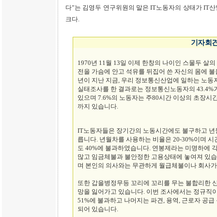
다”는 김영두 연구위원의 말은 IT노동자의 상태가 IT
크다.
기자회
1970년 11월 13일 이제 한창의 나이인 스물두 
전을 가슴에 안고 석유를 뒤집어 쓴 자신의 몸에 불
년이 지난 지금, 우리 정보통신산업에 일하는 노동
실태조사를 한 결과로는 정보통신노동자의 43.4%
있으며 7.6%의 노동자는 주80시간 이상의 초장시
까지 있습니다.
IT노동자들은 장기간의 노동시간에도 불구하고 년
릅니다. 년월차를 사용하는 비율은 20-30%이며
도 40%에 불과하였습니다. 연봉제라는 미명하에 
많고 임금체불과 불안정한 고용상태에 놓여져 있습
며 본인의 의사와는 무관하게 월급체불이나 회사가 
또한 갑을병정무등 꼬리에 꼬리를 무는 불합리한 
망을 잃어가고 있습니다. 이번 조사에서는 정규직이
51%에 불과하고 나머지는 파견, 용역, 근로자 공
되어 있습니다.