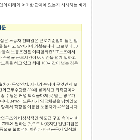
산업의 미래와 어떠한 관계에 있는지 시사하는 바가
견문
살의 젊은 노동자 전태일은 근로기준법이 담긴 법
을 붙이고 달려가며 외쳤습니다. 그로부터 30
자들의 노동조건은 어떠할까요? IT노조에서
가 주평균 근로시간이 60시간을 넘게 일하고
간노동을 하고 있고 최대 100시간이 넘는 경우
월차가 무엇인지, 시간외 수당이 무엇인지 모
 시간외근무수당은 8%에 불과하고 퇴직금마저
각종 수당은 커녕 퇴직금마저 못 받는 경우가
니다. 34%의 노동자가 임금체불을 당하였으
망해서 직장을 이동한 노동자가 42%입니다.
산업구조와 비상식적인 하도급 구조 속에서 희
 75%에 달하는 것으로 나왔지만 일반기업은
급 등으로 불법적인 하청과 파견근무가 일상화