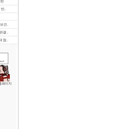
이란
반..
보건..
결 ..
 참..