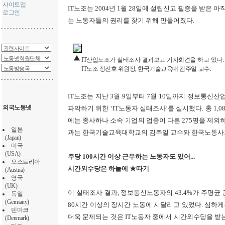
사이트맵
IT노조는 2004년 1월 28일에 설립신고 필증을 받은 
로그인
는 노동자들의 권리를 찾기 위해 만들어졌다.
IT산업노조가 실태조사 결과보고 기자회견을 하고 있다
IT노조 정진호 위원장, 한국기술교육대 김주일 교수.
IT노조는 지난 3월 9일부터 7월 10일까지 정보통
외국노동넷
파악하기 위한 ‘IT노동자 실태조사’를 실시했다. 총 1,
에는 종사하나 소속 기업의 업종이 다른 275명을 제외
일본
과는 한국기술교육대학교의 김주일 교수와 한국노동사
(Japan)
미국
(USA)
주당 100시간 이상 근무하는 노동자도 있어...
오스트리아
시간외수당은 하늘에 ★따기
(Austria)
영국
(UK)
이 실태조사 결과, 정보통신노동자의 43.4%가 주평균 
독일
(Germany)
80시간 이상의 장시간 노동에 시달리고 있었다. 심하게
덴마크
더욱 문제되는 것은 IT노동자 중에서 시간외수당을 받
(Denmark)