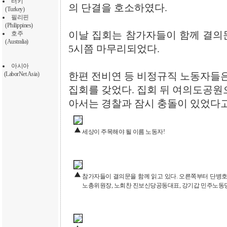
터키
의 단결을 호소하였다.
(Turkey)
필리핀
(Philippines)
호주
이날 집회는 참가자들이 함께 결의
(Australia)
5시쯤 마무리되었다.
아시아
(LaborNet Asia)
한편 전비연 등 비정규직 노동자들은
집회를 갖었다. 집회 뒤 여의도공원
아서는 경찰과 잠시 충돌이 있었다고
세상이 주목해야 될 이름 노동자!
참가자들이 결의문을 함께 읽고 있다. 오른쪽부터 단병호
노총위원장, 노회찬 진보신당공동대표, 강기갑 민주노동당