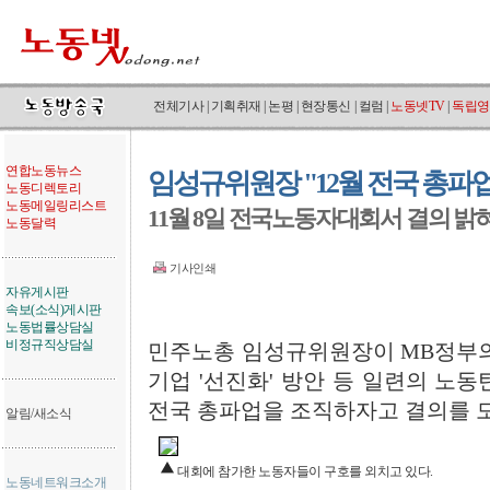
전체기사
|
기획취재
|
논평
|
현장통신
|
컬럼
|
노동넷TV
|
독립영
연합노동뉴스
임성규위원장 "12월 전국 총파
노동디렉토리
노동메일링리스트
11월 8일 전국노동자대회서 결의 밝
노동달력
기사인쇄
자유게시판
속보(소식)게시판
노동법률상담실
비정규직상담실
민주노총 임성규위원장이 MB정부의
기업 '선진화' 방안 등 일련의 노동
전국 총파업을 조직하자고 결의를 
알림/새소식
대회에 참가한 노동자들이 구호를 외치고 있다.
노동네트워크소개