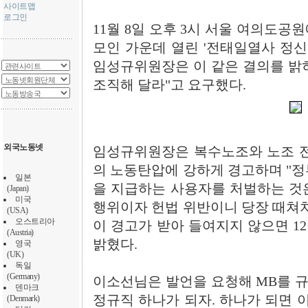
사이트맵
로그인
11월 8일 오후 3시 서울 여의도공
모인 가운데 열린 '전태일열사 정신
임성규위원장은 이 같은 결의를 밝
조직해 달라"고 요구했다.
외국노동넷
임성규위원장은 복수노조와 노조 전
의 노동탄압에 강하게 경고하며 "정
일본
을 지급하는 사용자를 처벌하는 것
(Japan)
미국
행위이자 헌법 위반이니 당장 때쳐치
(USA)
오스트리아
이 경고가 받아 들여지지 않으면 1
(Austria)
밝혔다.
영국
(UK)
독일
(Germany)
이소선님은 발언을 요청해 MB를 규
덴마크
정규직 하나가 되자. 하나가 되면 
(Denmark)