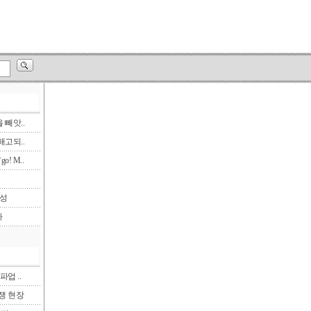
빼앗..
고되..
! M..
삼성
다
파업 ..
투쟁 현장