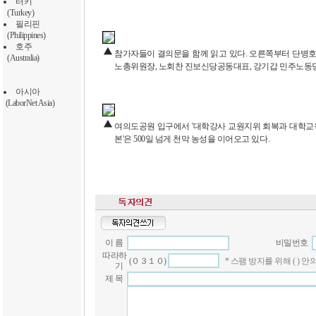
터키
(Turkey)
필리핀
(Philippines)
호주
참가자들이 결의문을 함께 읽고 있다. 오른쪽부터 단병호
(Australia)
노총위원장, 노회찬 진보신당공동대표, 강기갑 민주노동당
아시아
(LaborNet Asia)
여의도공원 입구에서 '대학강사 교원지위 회복과 대학교육 
본'은 500일 넘게 천막 농성을 이어오고 있다.
이 름
비밀번호
따라하
(０３１０)
* 스팸 방지를 위해 ( )
기
제 목