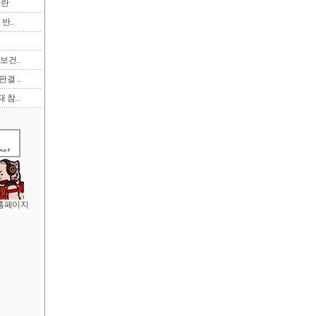
이란
반..
보건..
결 ..
 참..