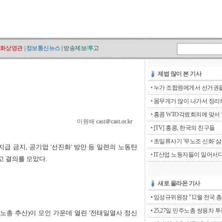
화상영관
|
정보통신뉴스
|
방송제보/투고
제법 많이 본 기사
•
누가 조합원에게서 선거권을 
•
몸무게가 많이 나가서 정리해
•
홍콩 WTO각료회의에 맞서 ‘go
이원배
cast＠cast.or.kr
•
[TV] 홍콩, 한국의 친구들
•
초일류사기 '무노조 신화' 
 금지, 공기업 '선진화' 방안 등 일련의 노동탄
•
IT산업 노동자들이 일어서
고 결의를 모았다.
새로 올라온 기사
• 임성규위원장 "12월 전국 총
• 25,27일 민주노총 쌍용차 
주노총 추산)이 모인 가운데 열린 '전태일열사 정신