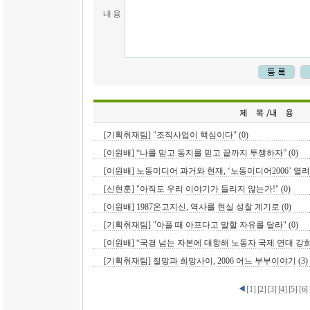
내 용
[기획취재팀] "조직사업이 핵심이다" (0)
[이원배] “나를 믿고 동지를 믿고 끝까지 투쟁하자” (0)
[이원배] 노동미디어 과거와 현재, ‘노동미디어2006’ 열려 
[신현훈] "아직도 우리 이야기가 들리지 않는가!" (0)
[이원배] 1987온고지신, 역사를 현실 성찰 계기로 (0)
[기획취재팀] "아플 때 아프다고 말할 자유를 달라" (0)
[이원배] “국경 넘는 자본에 대항해 노동자 국제 연대 강화하
[기획취재팀] 절망과 희망사이, 2006 어느 부부이야기 (3)
[
1
]
[
2
]
[
3
]
[
4
]
[
5
]
[
6
]