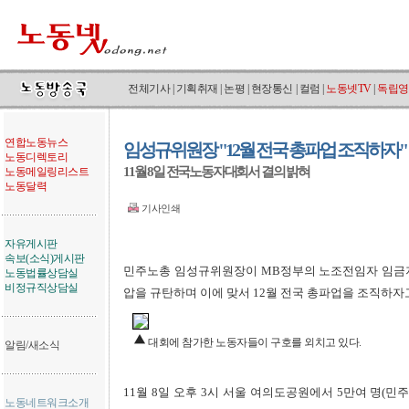
전체기사
|
기획취재
|
논평
|
현장통신
|
컬럼
|
노동넷TV
|
독립영
연합노동뉴스
임성규위원장 "12월 전국 총파업 조직하자"
노동디렉토리
11월 8일 전국노동자대회서 결의 밝혀
노동메일링리스트
노동달력
기사인쇄
자유게시판
속보(소식)게시판
민주노총 임성규위원장이 MB정부의 노조전임자 임금지급
노동법률상담실
비정규직상담실
압을 규탄하며 이에 맞서 12월 전국 총파업을 조직하자
대회에 참가한 노동자들이 구호를 외치고 있다.
알림/새소식
11월 8일 오후 3시 서울 여의도공원에서 5만여 명(민
노동네트워크소개