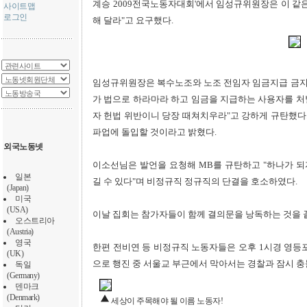
계승 2009전국노동자대회'에서 임성규위원장은 이 같
사이트맵
로그인
해 달라"고 요구했다.
임성규위원장은 복수노조와 노조 전임자 임금지급 금지
가 법으로 하라마라 하고 임금을 지급하는 사용자를 처
자 헌법 위반이니 당장 때쳐치우라"고 강하게 규탄했다.
파업에 돌입할 것이라고 밝혔다.
외국노동넷
이소선님은 발언을 요청해 MB를 규탄하고 "하나가 되자
일본
길 수 있다"며 비정규직 정규직의 단결을 호소하였다.
(Japan)
미국
(USA)
이날 집회는 참가자들이 함께 결의문을 낭독하는 것을 
오스트리아
(Austria)
영국
한편 전비연 등 비정규직 노동자들은 오후 1시경 영등
(UK)
으로 행진 중 서울교 부근에서 막아서는 경찰과 잠시 
독일
(Germany)
덴마크
(Denmark)
세상이 주목해야 될 이름 노동자!