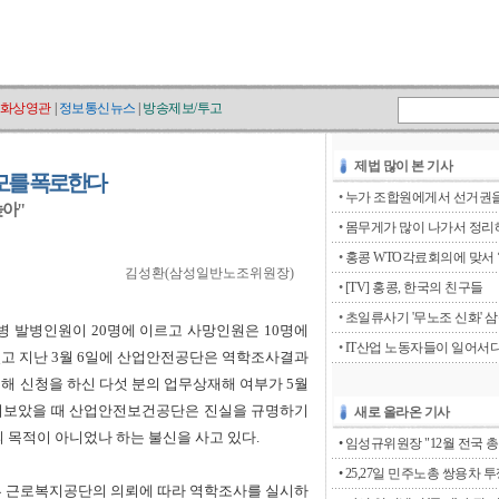
화상영관
|
정보통신뉴스
|
방송제보/투고
제법 많이 본 기사
모를 폭로한다
•
누가 조합원에게서 선거권을 
아"
•
몸무게가 많이 나가서 정리해
•
홍콩 WTO각료회의에 맞서 ‘go
김성환(삼성일반노조위원장)
•
[TV] 홍콩, 한국의 친구들
•
초일류사기 '무노조 신화' 
병 발병인원이 20명에 이르고 사망인원은 10명에
•
IT산업 노동자들이 일어서
고 지난 3월 6일에 산업안전공단은 역학조사결과
 신청을 하신 다섯 분의 업무상재해 여부가 5월
지켜보았을 때 산업안전보건공단은 진실을 규명하기
새로 올라온 기사
 목적이 아니었나 하는 불신을 사고 있다.
• 임성규위원장 "12월 전국 총
• 25,27일 민주노총 쌍용차 
동부 근로복지공단의 의뢰에 따라 역학조사를 실시하