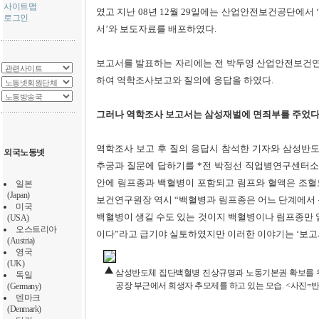
사이트맵
였고 지난 08년 12월 29일에는 산업안전보건공단에서
로그인
서’와 보도자료를 배포하였다.
보고서를 발표하는 자리에는 전 박두영 산업안전보건
하여 역학조사보고와 질의에 응답을 하였다.
그러나 역학조사 보고서는 삼성재벌에 면죄부를 주었
역학조사 보고 후 질의 응답시 참석한 기자와 삼성반
외국노동넷
추궁과 질문에 답하기를 *전 박정선 직업병연구센터소
안에 림프종과 백혈병이 포함되고 림프와 혈액은 조혈
일본
(Japan)
보건연구원장 역시 “백혈병과 림프종은 어느 단계에서 
미국
백혈병이 생길 수도 있는 것이지 백혈병이나 림프종만 
(USA)
오스트리아
이다”라고 급기야 실토하였지만 이러한 이야기는 ‘보고
(Austria)
영국
(UK)
삼성반도체 집단백혈병 진상규명과 노동기본권 확보를 위
독일
공장 부근에서 희생자 추모제를 하고 있는 모습. <사진=
(Germany)
덴마크
(Denmark)