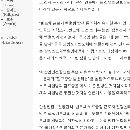
터키
그 결과 무지한(?) 대다수의 언론에서는 산업안전보건연
(Turkey)
아래와 같은 제목으로 기사화 하였다.
필리핀
(Philippines)
호주
"반도체 근로자 백혈병 발생 통계학적 유의한 증거 없어"
(Australia)
안공단 역학조사, 반도체 산업 면죄부 논란, 삼성전자 
체 백혈병과 관계없다…특정암 발병률은 5배 높아" “
아시아
(LaborNet Asia)
률 낮다” 등등 삼성전자반도체에 백혈병에 관해 면죄부
는 삼성반도체백혈병대책위의 항의농성 과정에서 09.1
론기사에서 왜곡 보도된 점을 인정하고 해명 보도자료를
왜 산업안전공단은 무슨 이유로 역학조사 결과보고서와
노동자의 “림프종암 발병위험”은 높은 것으로 나타났
스로 백혈병과 림프종을 마치 다른 질병인 것처럼 이해
체와 백혈병은 무관한 것처럼 언론기사 내용을 왜곡하도록
산업안전보건공단의 ‘반도체 제조공정 근로자 건강실태
벌은 삼성반도체의 이승백 홍보부장은 인터뷰에서 “발
도체와 발병과는 연관성이 없다고… 더욱 안전한 작업환
“한국산업안전공단의 전문가들이 지난 1년 여간 정밀 