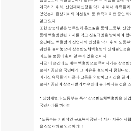
왜곡하기 위해, 산업재해신청을 막기 위해서 유족들과
있었는지 황상기씨와 이선원씨 등 유족과 치료 중인 박
알고 있다.
또한 삼성재벌은 법무팀과 홍보실을 통해 노동부, 산업
통해 백혈병관련 기사를 막고 진실규명을 방해하여 왔다
순간에도 백혈병의 산업재해 인정을 막기 위해 노동부
궤변을 늘어놓으며 삼성반도체백혈병의 산재불인정을 위
아도 불 보듯이 훤히 알 수가 있을 것이다.
지금 이 순간에도 계속 백혈병으로 죽어나가는 삼성반
로복지공단은 국민에게 그 이유를 설명하지 못한다면,
아가신 유족들의 아픔과 고통을 외면하고 시간을 끌며 
로복지공단이 삼성재벌의 하수인에 불과하다는 것을 스
* 삼성재벌과 노동부는 즉각 삼성반도체백혈병을 산
국민사과를 하라!!!
*노동부는 기만적인 근로복지공단 각 지사 자문의사
을 산업재해로 인정하라!!!