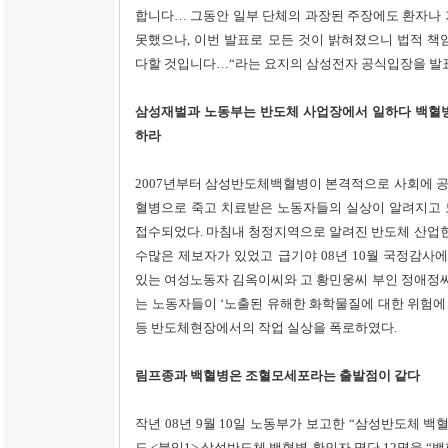
합니다… 그동안 일부 단체의 과장된 주장에도 환자나 
못했으나, 이번 발표로 모든 것이 밝혀졌으니 법적 책
다할 것입니다…“라는 요지의 삼성전자 공식입장을 발
삼성재벌과 노동부는 반도체 사업장에서 일하다 백혈병
하라
2007년부터 삼성반도체백혈병이 본격적으로 사회에 
혈병으로 죽고 치료받은 노동자들의 실상이 알려지고 
접수되었다. 마침내 청정지역으로 알려진 반도체 산업
수많은 제보자가 있었고 급기야 08년 10월 국정감
있는 여성노동자 김옥이씨와 고 황민웅씨 부인 정애정
는 노동자들이 ‘노출된 유해한 화학물질에 대한 위험에 
등 반도체현장에서의 작업 실상을 폭로하였다.
림프종과 백혈병은 조혈모세포라는 출발점이 같다
작년 08년 9월 10일 노동부가 보고한 “삼성반도체 
도 <붙임1> 삼성반도체 백혈병 확인자 명단 12명을 “