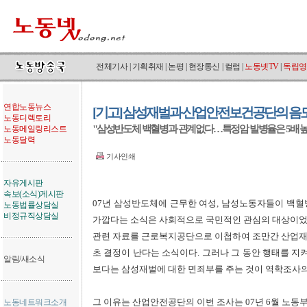
전체기사
|
기획취재
|
논평
|
현장통신
|
컬럼
|
노동넷TV
|
독립영
연합노동뉴스
[기고] 삼성재벌과 산업안전보건공단의 음
노동디렉토리
"삼성반도체 백혈병과 관계없다…특정암 발병율은 5배 높
노동메일링리스트
노동달력
기사인쇄
자유게시판
속보(소식)게시판
07년 삼성반도체에 근무한 여성, 남성노동자들이 백혈
노동법률상담실
비정규직상담실
가깝다는 소식은 사회적으로 국민적인 관심의 대상이었
관련 자료를 근로복지공단으로 이첩하여 조만간 산업재해
초 결정이 난다는 소식이다. 그러나 그 동안 행태를 
알림/새소식
보다는 삼성재벌에 대한 면죄부를 주는 것이 역학조사의
그 이유는 산업안전공단의 이번 조사는 07년 6월 노
노동네트워크소개