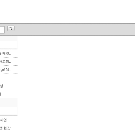
빼앗..
고되..
! M..
삼성
다
파업 ..
투쟁 현장