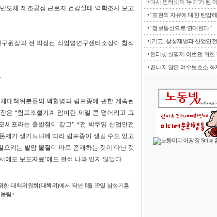
• 다시 인터넷이 '무기'가 된 
 ‘반도체 제조공정 근로자 건강실태 역학조사 보고
• “표현의 자유에 대한 탄압에 
• “정보통신으로 연대한다”
• [기고] 삼성재벌과 산업안전
연구원장과 전 박정선 직업병연구센타소장이 참석
• 인터넷 실명제 이번엔 위헌 판
• 끝나지 않은 여수보호소 화재
다
도체대책위분들의 백혈병과 림프종에 관한 계속된
장은 “림프조혈기계 암이란 제일 큰 덩어리고 그
모세포라는 출발점이 같고” *전 박두영 산업안전
문제가 생기느냐에 따라 림프종이 생길 수도 있고
일으키는 발암 물질이 따로 존재하는 것이 아닌 것
서에도 보도자료’에도 전혀 나와 있지 않았다.
한 대책위원회(대책위)에서 작년 8월 19일 삼성기흥
반올림>