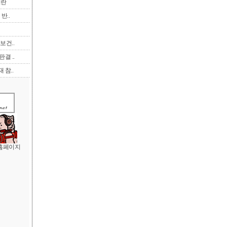
이란
반..
보건..
결 ..
 참..