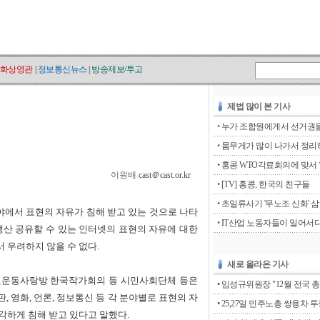
화상영관
|
정보통신뉴스
|
방송제보/투고
제법 많이 본 기사
•
누가 조합원에게서 선거권을 
•
몸무게가 많이 나가서 정리해
•
홍콩 WTO각료회의에 맞서 ‘go
이원배
cast＠cast.or.kr
•
[TV] 홍콩, 한국의 친구들
•
초일류사기 '무노조 신화' 
 분야에서 표현의 자유가 침해 받고 있는 것으로 나타
•
IT산업 노동자들이 일어서
생산 공유할 수 있는 인터넷의 표현의 자유에 대한
서 우려하지 않을 수 없다.
새로 올라온 기사
운동사랑방 한국작가회의 등 시민사회단체 등은
• 임성규위원장 "12월 전국 총
, 영화, 언론, 정보통신 등 각 분야별로 표현의 자
• 25,27일 민주노총 쌍용차 
각하게 침해 받고 있다고 말했다.