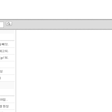
빼앗..
고되..
! M..
삼성
다
파업 ..
투쟁 현장