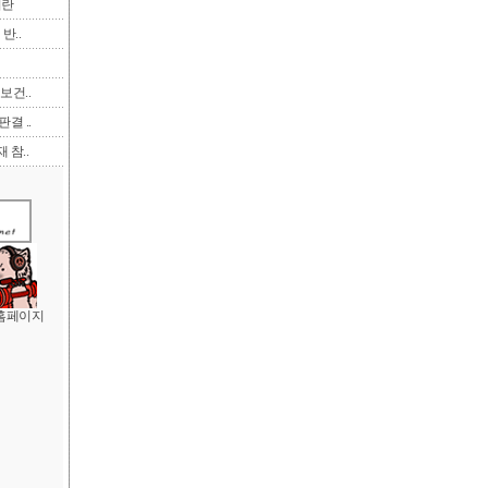
이란
반..
보건..
결 ..
 참..