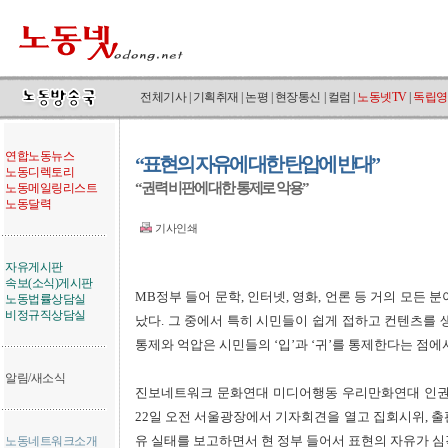
전체기사
|
기획취재
|
논평
|
현장통신
|
컬럼
|
노동넷TV
|
독립영
연합노동뉴스
“표현의 자유에 대한 탄압에 반대”
노동디렉토리
“권력 비판에 대한 통제로 악용”
노동메일링리스트
노동달력
기사인쇄
자유게시판
속보(소식)게시판
MB정부 들어 문학, 인터넷, 영화, 언론 등 거의 모든
노동법률상담실
비정규직상담실
났다. 그 중에서 특히 시민들이 쉽게 접하고 컨텐츠를 
통제와 억압은 시민들의 ‘입’과 ‘귀’를 통제한다는 점에
알림/새소식
진보네트워크 문화연대 미디어행동 우리만화연대 인권
22일 오전 서울광장에서 기자회견을 열고 집회시위, 출판
유 실태를 보고하면서 현 정부 들어서 표현의 자유가 심
노동네트워크소개