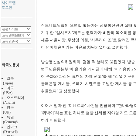
사이트맵
로그인
진보네트워크의 오병일 활동가는 정보통신관련 실태 보
기 위한 ‘임시조치’제도는 권력자가 비판의 목소리를 통
세훈 서울시장, 주성영 의원, ‘사무라이 조’로 알려진 
이 명예훼손이라는 이유로 차단되었다고 설명했다.
방송통신심의위원회의 ‘검열’적 행태도 꼬집었다. 방송
외국노동넷
범국민운동본부’에 올라온 게시글에 대해 ‘머리용량 2MB
어 순화와 과장된 표현의 자제 권고’를 해 “검열 기구
일본
(Japan)
불매운동 게시물, 쓰레기 시멘트를 고발한 게시물 등 
미국
휘둘렀다”고 성토했다.
(USA)
오스트리아
(Austria)
이어서 얼마 전 ‘미네르바’ 사건을 언급하며 “한나라당
영국
(UK)
‘쥐박이’라는 표현 하나로 철창 신세를 져야할 지도 모
독일
하게 비판했다.
(Germany)
덴마크
(Denmark)