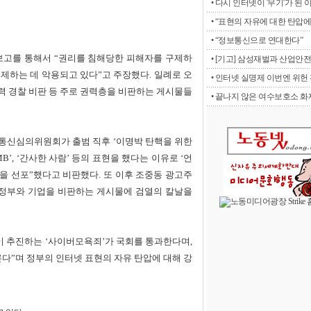
• 다시 인터넷이 '무기'가 된 
• “표현의 자유에 대한 탄압에 
• “정보통신으로 연대한다”
고를 통해서 “권리를 침해당한 피해자를 구제하
• [기고] 삼성재벌과 산업안전
제하는 데 악용되고 있다”고 주장했다. 일례로 오
• 인터넷 실명제 이번엔 위헌 판
폭력 경찰 비판 등 주로 권력층을 비판하는 게시물들
• 끝나지 않은 여수보호소 화재
통신심의위원회가 출범 직후 ‘이명박 탄핵을 위한
’, ‘간사한 사람’ 등의 표현을 했다는 이유로 ‘언
임을 선포”했다고 비판했다. 또 이후 조중동 광고주
“정부와 기업을 비판하는 게시물에 검열의 칼날을
이 추진하는 ‘사이버모욕죄’가 국회를 통과한다며,
른다”며 정부의 인터넷 표현의 자유 탄압에 대해 강