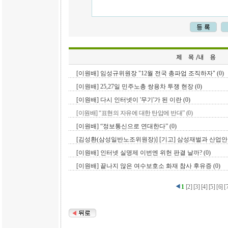
[이원배] 임성규위원장 "12월 전국 총파업 조직하자" (0)
[이원배] 25,27일 민주노총 쌍용차 투쟁 현장 (0)
[이원배] 다시 인터넷이 '무기'가 된 이란 (0)
[이원배] “표현의 자유에 대한 탄압에 반대” (0)
[이원배] “정보통신으로 연대한다” (0)
[김성환(삼성일반노조위원장)] [기고] 삼성재벌과 산업안
[이원배] 인터넷 실명제 이번엔 위헌 판결 날까? (0)
[이원배] 끝나지 않은 여수보호소 화재 참사 후유증 (0)
1
[
2
]
[
3
]
[
4
]
[
5
]
[
6
]
[