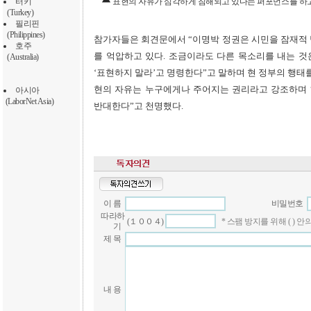
터키
표현의 자유가 심각하게 침해되고 있다는 퍼포먼스를 하고
(Turkey)
필리핀
(Philippines)
참가자들은 회견문에서 “이명박 정권은 시민을 잠재적 
호주
를 억압하고 있다. 조금이라도 다른 목소리를 내는 
(Australia)
‘표현하지 말라’고 명령한다”고 말하며 현 정부의 행태
현의 자유는 누구에게나 주어지는 권리라고 강조하며 
아시아
(LaborNet Asia)
반대한다”고 천명했다.
이 름
비밀번호
따라하
(１００４)
* 스팸 방지를 위해 ( )
기
제 목
내 용