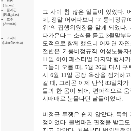
터키
(Turkey)
필리핀
그 사이 참 많은 일들이 있었다.
(Philippines)
데, 정말 어쩌다보니 ‘기륭비정규
호주
(Australia)
위’의 집행위원장을 맡게 되었다. 
다가온다는 소식을 듣고 3월말부터
아시아
도적으로 함께 했으니 어쩌면 자연
(LaborNet Asia)
절반은 기륭비정규직 여성노동자들과
11일 하이 페스티벌 마지막 행사가
그들이 오를 때, 5월 26일 다시 
시 6월 11일 공장 옥상을 점거하
갈 때, 그리곤 이제 단식 83일차가
들과 한 몸이 되어, 편파적으로 움
시때때로 눈물나던 날들이었다.
비정규 투쟁은 쉽지 않았다. 특히 
쟁이었다. 불법파견 판정을 받고
지고 말았다. 처음부터 법외투쟁일