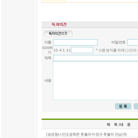
이름
비밀번호
따라하
(０４１１)
* 스팸 방지를 위해 ( ) 
기
제목
내용
[송경동(시인)] 광화문 촛불과 비정규 촛불의 만남 (0)