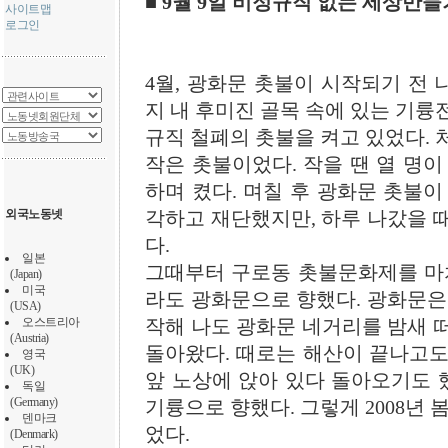
■ 9월 9일 비정규직 없는 세상만들
사이트맵
로그인
4월, 광화문 촛불이 시작되기 전
지 내 후미진 골목 속에 있는 기륭
규직 철폐의 촛불을 켜고 있었다. 
작은 촛불이었다. 작을 땐 열 명이
하며 켰다. 며칠 후 광화문 촛불이
외국노동넷
각하고 재단했지만, 하루 나갔을 
다.
일본
그때부터 구로동 촛불문화제를 마치
(Japan)
미국
라도 광화문으로 향했다. 광화문은
(USA)
오스트리아
작해 나도 광화문 네거리를 밤새 
(Austria)
돌아왔다. 때로는 해산이 끝나고도
영국
(UK)
앞 노상에 앉아 있다 돌아오기도 했
독일
(Germany)
기륭으로 향했다. 그렇게 2008년 
덴마크
었다.
(Denmark)