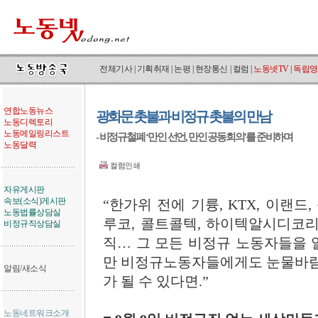
전체기사
|
기획취재
|
논평
|
현장통신
|
컬럼
|
노동넷TV
|
독립영
연합노동뉴스
광화문 촛불과 비정규 촛불의 만남
노동디렉토리
노동메일링리스트
- 비정규철폐 ‘만인 선언, 만인 공동회의’를 준비하며
노동달력
컬럼인쇄
자유게시판
속보(소식)게시판
“한가위 전에 기륭, KTX, 이랜드,
노동법률상담실
루코, 콜트콜텍, 하이텍알시디코리
비정규직상담실
직… 그 모든 비정규 노동자들을 일
만 비정규노동자들에게도 눈물바람
알림/새소식
가 될 수 있다면.”
노동네트워크소개