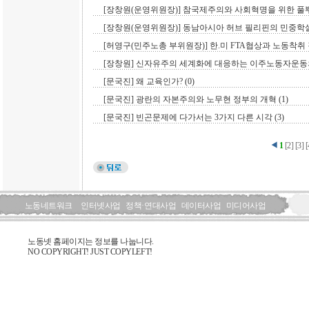
[장창원(운영위원장)] 참국제주의와 사회혁명을 위한 풀뿌
[장창원(운영위원장)] 동남아시아 허브 필리핀의 민중학살
[허영구(민주노총 부위원장)] 한.미 FTA협상과 노동착취 강
[장창원] 신자유주의 세계화에 대응하는 이주노동자운동의 
[문국진] 왜 교육인가? (0)
[문국진] 광란의 자본주의와 노무현 정부의 개혁 (1)
[문국진] 빈곤문제에 다가서는 3가지 다른 시각 (3)
1
[
2
]
[
3
]
[
노동네트워크
인터넷사업
정책·연대사업
데이터사업
미디어사업
노동넷 홈페이지는 정보를 나눕니다.
NO COPYRIGHT! JUST COPYLEFT!