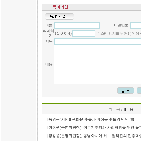
이름
비밀번호
따라하
(１００４)
* 스팸 방지를 위해 ( ) 
기
제목
내용
[송경동(시인)] 광화문 촛불과 비정규 촛불의 만남 (0)
[장창원(운영위원장)] 참국제주의와 사회혁명을 위한 풀뿌
[장창원(운영위원장)] 동남아시아 허브 필리핀의 민중학살