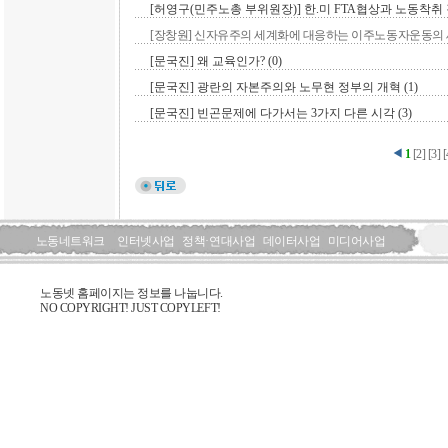
[허영구(민주노총 부위원장)] 한.미 FTA협상과 노동착취 강
[장창원] 신자유주의 세계화에 대응하는 이주노동자운동의 새
[문국진] 왜 교육인가? (0)
[문국진] 광란의 자본주의와 노무현 정부의 개혁 (1)
[문국진] 빈곤문제에 다가서는 3가지 다른 시각 (3)
1
[
2
]
[
3
]
[
노동네트워크
인터넷사업
정책·연대사업
데이터사업
미디어사업
노동넷 홈페이지는 정보를 나눕니다.
NO COPYRIGHT! JUST COPYLEFT!