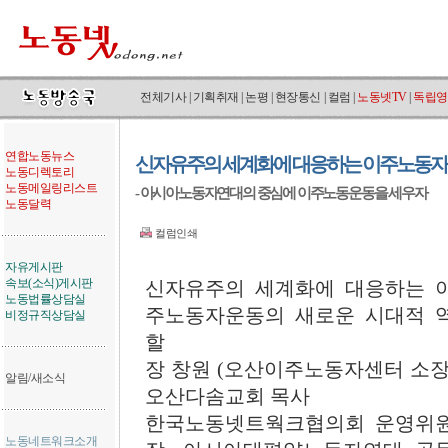
전체기사
|
기획취재
|
논평
|
현장통신
|
컬럼
|
노동넷TV
|
독립영
연합노동뉴스
신자유주의 세계화에 대응하는 이주노동자
노동디렉토리
노동메일링리스트
- 아시아노동자연대의 중심에 이주노동운동을 세우자
노동달력
컬럼인쇄
자유게시판
속보(소식)게시판
신자유주의 세계화에 대응하는 
노동법률상담실
주노동자운동의 새로운 시대적 
비정규직상담실
할
장 창원 (오산이주노동자센터 소장
알림/새소식
오산다솜교회 목사
한국노동넷트웍크협의회 운영위
노동네트워크소개