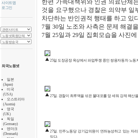
한편 가족대책위와 인권 의료단체는 
사이트맵
로그인
것을 요구했으나 경찰은 의약부 일부
차단하는 반인권적 행태를 하고 있다
7월 30일 노조와 사측은 문제 해결을
7월 25일과 29일 집회모습을 사진에
25일 도장공장 옥상에서 파업투쟁 중인 쌍용자동차 노동자
외국노동넷
일본
(Japan)
미국
(USA)
27일. 경찰이 최루액을 섞은 물대포를 앞 세워 강제 해산을
오스트리아
(Austria)
영국
(UK)
독일
(Germany)
덴마크
27일. 민주노동당 강기갑의원이 연좌농성하고 있는 자
(Denmark)
있다.