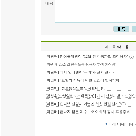
내 용
[이원배] 임성규위원장 "12월 전국 총파업 조직하자" (0)
[이원배] 25,27일 민주노총 쌍용차 투쟁 현장 (0)
[이원배] 다시 인터넷이 '무기'가 된 이란 (0)
[이원배] “표현의 자유에 대한 탄압에 반대” (0)
[이원배] “정보통신으로 연대한다” (0)
[김성환(삼성일반노조위원장)] [기고] 삼성재벌과 산업안
[이원배] 인터넷 실명제 이번엔 위헌 판결 날까? (0)
[이원배] 끝나지 않은 여수보호소 화재 참사 후유증 (0)
1
[
2
]
[
3
]
[
4
]
[
5
]
[
6
]
[