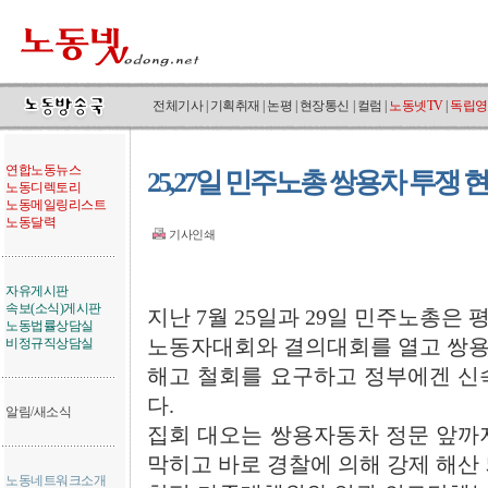
전체기사
|
기획취재
|
논평
|
현장통신
|
컬럼
|
노동넷TV
|
독립영
연합노동뉴스
25,27일 민주노총 쌍용차 투쟁 
노동디렉토리
노동메일링리스트
노동달력
기사인쇄
자유게시판
속보(소식)게시판
지난 7월 25일과 29일 민주노총은
노동법률상담실
비정규직상담실
노동자대회와 결의대회를 열고 쌍용
해고 철회를 요구하고 정부에겐 신
다.
알림/새소식
집회 대오는 쌍용자동차 정문 앞까
막히고 바로 경찰에 의해 강제 해산 
노동네트워크소개