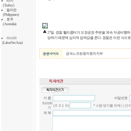
터키
(Turkey)
필리핀
(Philippines)
호주
(Australia)
27일. 경찰 헬리콥터가 도장공장 주변을 계속 저공비행하고
당하기 때문에 심리적 압박감을 준다. 경찰은 이런 식으로
아시아
(LaborNet Asia)
금속노조쌍용자동차지부
이 름
비밀번호
따라하
(０３１０)
* 스팸 방지를 위해 ( )
기
제 목