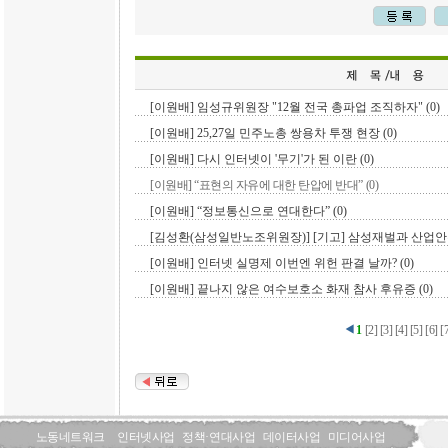
[이원배] 임성규위원장 "12월 전국 총파업 조직하자" (0)
[이원배] 25,27일 민주노총 쌍용차 투쟁 현장 (0)
[이원배] 다시 인터넷이 '무기'가 된 이란 (0)
[이원배] “표현의 자유에 대한 탄압에 반대” (0)
[이원배] “정보통신으로 연대한다” (0)
[김성환(삼성일반노조위원장)] [기고] 삼성재벌과 산업안
[이원배] 인터넷 실명제 이번엔 위헌 판결 날까? (0)
[이원배] 끝나지 않은 여수보호소 화재 참사 후유증 (0)
1
[
2
]
[
3
]
[
4
]
[
5
]
[
6
]
[
노동네트워크
인터넷사업
정책·연대사업
데이터사업
미디어사업