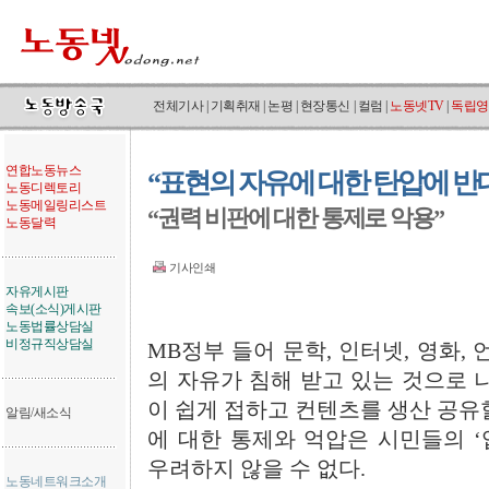
전체기사
|
기획취재
|
논평
|
현장통신
|
컬럼
|
노동넷TV
|
독립영
연합노동뉴스
“표현의 자유에 대한 탄압에 반
노동디렉토리
노동메일링리스트
“권력 비판에 대한 통제로 악용”
노동달력
기사인쇄
자유게시판
속보(소식)게시판
노동법률상담실
비정규직상담실
MB정부 들어 문학, 인터넷, 영화,
의 자유가 침해 받고 있는 것으로 
이 쉽게 접하고 컨텐츠를 생산 공유
알림/새소식
에 대한 통제와 억압은 시민들의 ‘
우려하지 않을 수 없다.
노동네트워크소개