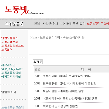
전체기사
|
기획취재
|
논평
|
현장통신
|
컬럼
|
노동넷TV
|
독립영
Home
>
노동넷 참여마당 > 속보(소식)게시판
연합노동뉴스
노동디렉토리
노동메일링리스트
노동달력
자유게시판
속보(소식)게시판
번호
제 목
노동법률상담실
1004
초불시위의 《배후》는 리명박자신이다
비정규직상담실
1003
민족을 등진 《통일부》의 안팎이 다른 언행
1002
북남대결을 고취하는 유치한 망동
알림/새소식
1001
《군사적우세》론은 반민족적인 대결전쟁론
1000
핵위협과 군비경쟁의 장본인
노동네트워크소개