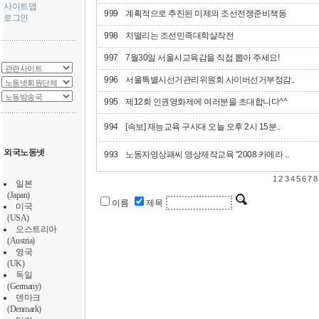
사이트맵
999
계획적으로 추진된 미제의 조선전쟁준비책동
로그인
998
치떨리는 조선민족대학살작전
997
7월30일 서울시교육감을 직접 뽑아 주세요!
996
서울특별시선거관리위원회 사이버선거부정감..
995
제12회 인권영화제에 여러분을 초대합니다^^
994
[속보] 재능교육 구사대 오늘 오후 2시 15분..
외국노동넷
993
노동자영상패씨 영상제작교육 "2008 카메라 ..
1
2
3
4
5
6
7
8
일본
(Japan)
이름
제목
미국
(USA)
오스트리아
(Austria)
영국
(UK)
독일
(Germany)
덴마크
(Denmark)