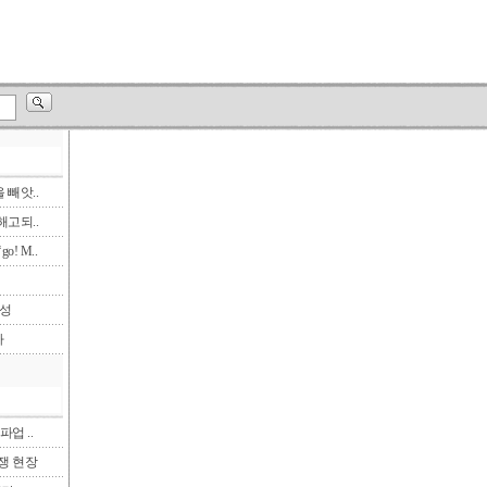
빼앗..
고되..
! M..
삼성
다
파업 ..
투쟁 현장