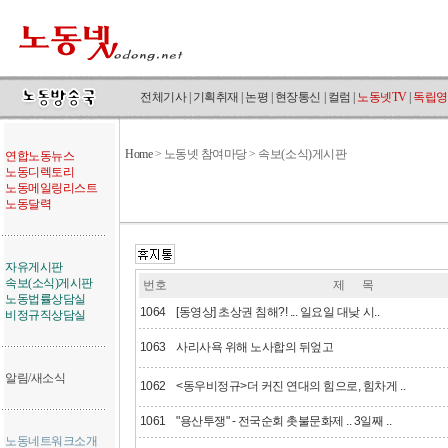
전체기사
|
기획취재
|
논평
|
현장통신
|
컬럼
|
노동넷TV
|
독립영
Home
>
노동넷 참여마당 > 속보(소식)게시판
연합노동뉴스
노동디렉토리
노동메일링리스트
노동달력
자유게시판
속보(소식)게시판
번호
제 목
노동법률상담실
1064
[동영상] 초상권 침해?! ... 일요일 대낮 시..
비정규직상담실
1063
사리사욕 위해 노사합의 뒤엎고
알림/새소식
1062
<동우비정규>더 커진 연대의 힘으로, 힘차게 ..
1061
"용산투쟁" - 전국순회 촛불문화제 .. 3일째 ..
노동네트워크소개