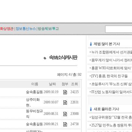
화상영관
|
정보통신뉴스
|
방송제보/투고
제법 많이 본 기사
•
누가 조합원에게서 선거권을 
속보(소식)게시판
•
몸무게가 많이 나가서 정리해
•
홍콩 WTO각료회의에 맞서 ‘go
페이지:
4
/ 총:
92
•
[TV] 홍콩, 한국의 친구들
이름
날짜
첨부
조회
•
초일류사기 '무노조 신화' 
숲속홍길동
2009.10.19
24225
•
IT산업 노동자들이 일어서
상주미화
2009.10.07
22831
현..
새로 올라온 기사
동우비정규
2009.08.31
23988
직
• 임성규위원장 "12월 전국 총
숲속홍길동
2009.08.21
24758
• 25,27일 민주노총 쌍용차 
사무연대노