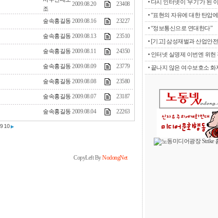
• 다시 인터넷이 '무기'가 된 
2009.08.20
23408
조
• “표현의 자유에 대한 탄압에 
숲속홍길동
2009.08.16
23227
• “정보통신으로 연대한다”
숲속홍길동
2009.08.13
23510
• [기고] 삼성재벌과 산업안전
숲속홍길동
2009.08.11
24350
• 인터넷 실명제 이번엔 위헌 판
숲속홍길동
2009.08.09
23779
• 끝나지 않은 여수보호소 화재
숲속홍길동
2009.08.08
23580
숲속홍길동
2009.08.07
23187
숲속홍길동
2009.08.04
22263
9
10
▶
CopyLeft By
NodongNet