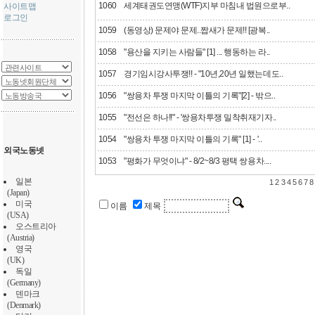
1060
세계태권도연맹(WTF)지부 마침내 법원으로부..
사이트맵
로그인
1059
(동영상) 문제야 문제..짭새가 문제!! [광복..
1058
"용산을 지키는 사람들" [1] ... 행동하는 라..
1057
경기임시강사투쟁!! - "10년,20년 일했는데도..
1056
"쌍용차 투쟁 마지막 이틀의 기록"[2] - 밖으..
1055
"전선은 하나!!" - '쌍용차투쟁 밀착취재기자..
1054
"쌍용차 투쟁 마지막 이틀의 기록" [1] - '..
외국노동넷
1053
"평화가 무엇이냐" - 8/2~8/3 평택 쌍용차....
일본
1
2
3
4
5
6
7
8
(Japan)
미국
이름
제목
(USA)
오스트리아
(Austria)
영국
(UK)
독일
(Germany)
덴마크
(Denmark)