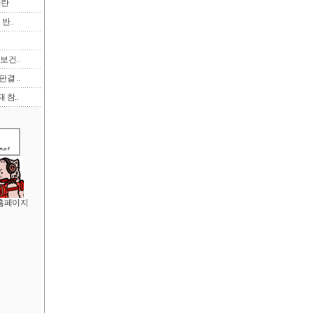
이란
반..
보건..
결 ..
 참..