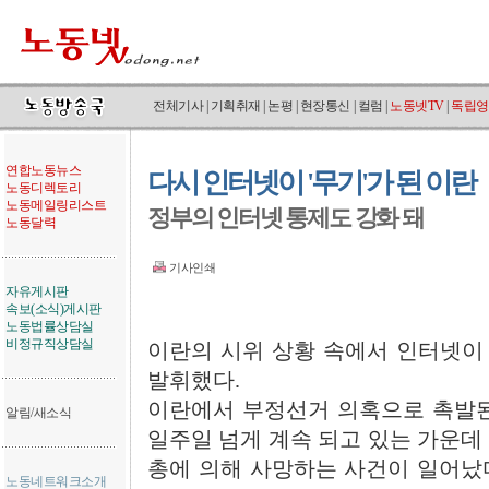
전체기사
|
기획취재
|
논평
|
현장통신
|
컬럼
|
노동넷TV
|
독립영
연합노동뉴스
다시 인터넷이 '무기'가 된 이란
노동디렉토리
노동메일링리스트
정부의 인터넷 통제도 강화 돼
노동달력
기사인쇄
자유게시판
속보(소식)게시판
노동법률상담실
비정규직상담실
이란의 시위 상황 속에서 인터넷이 
발휘했다.
이란에서 부정선거 의혹으로 촉발된
알림/새소식
일주일 넘게 계속 되고 있는 가운데 
총에 의해 사망하는 사건이 일어났다
노동네트워크소개