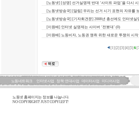
[노동넷] [성명] 선거실명제 반대 ‘사이트 파업’을 다시 시
[노동넷방송국] [알림] 우리는 선거 시기 표현의 자유를 보
[노동넷방송국] [기자회견문] 2008년 총선에도 인터넷실명
[이원배] 인터넷 실명제는 사이버 ‘전봇대’ (0)
[이원배] 노동비자, 노동권 쟁취 위한 새로운 투쟁의 시작 (
[
1
]
[
2
]
[
3
]
[
4
]
[
5
]
6
[
노동네트워크
인터넷사업
정책·연대사업
데이터사업
미디어사업
노동넷 홈페이지는 정보를 나눕니다.
NO COPYRIGHT! JUST COPYLEFT!