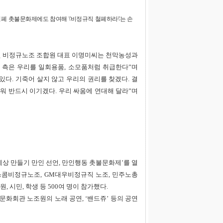
폐 촛불문화제에도 참여해 \'비정규직 철폐하라\'는 손
 비정규노조 조합원 대표 이명미씨는 천막농성과
원 측은 우리를 일회용품, 소모품처럼 취급한다”며
있다. 기죽어 살지 않고 우리의 권리를 찾겠다. 결
워 반드시 이기겠다. 우리 싸움에 연대해 달라”며
세상 만들기 만인 선언, 만인행동 촛불문화제’를 열
스콤비정규노조, GM대우비정규직 노조, 민주노총
 시민, 학생 등 500여 명이 참가했다.
문화회관 노조원의 노래 공연, ‘밴드쥬’ 등의 공연