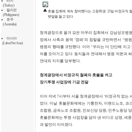
터키
(Turkey)
필리핀
촛불 집회에 계속 참여했다는 고등학생. 23일 비정규직 철
(Philippines)
팻말을 들고 있다.
호주
(Australia)
청계광장으로 옮겨 갖은 마무리 집회에서 강남성모병원
아시아
정에서 사측과 용역 ‘깡패’의 침탈을 규탄하면서 “병
(LaborNet Asia)
병원의 행태를 규탄했다. 이어 “우리는 더 단단해 지고 
의를 모아가고 있다. 동지들과 연대해서 병원 자본과 싸
연대와 지지를 당부했다.
청계광장에서 비정규직 철폐의 촛불을 켜고
장기투쟁 사업장에 기금 전달
이어 저녁 7시부터 서울 청계광장에서 ‘비정규직 없는 
었다. 이날 촛불문화제에는 기륭전자, 이랜드노조, 코
조합원, 금속노조 조합원, 진보신당 당원, 민주노동당 당원,
촛불문화제는 투쟁 사업장을 담아 낸 비디오 상영, 세종
과 발언이 이어졌다.