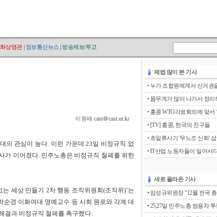
화상영관
|
정보통신뉴스
|
방송제보/투고
제법 많이 본 기사
•
누가 조합원에게서 선거권을 
•
몸무게가 많이 나가서 정리해
•
홍콩 WTO각료회의에 맞서 ‘go
이원배
cast＠cast.or.kr
•
[TV] 홍콩, 한국의 친구들
•
초일류사기 '무노조 신화' 
의 관심이 높다. 이런 가운데 23일 비정규직 없
•
IT산업 노동자들이 일어서
 행사가 이어졌다. 민주노총은 비정규직 철폐를 위한
새로 올라온 기사
없는 세상 만들기 2차 행동 조직위원회(조직위)’는
• 임성규위원장 "12월 전국 총
, 박순경 이화여대 명예교수 등 사회 원로와 각계 대
• 25,27일 민주노총 쌍용차 
 해결과 비정규직 철폐를 촉구했다.