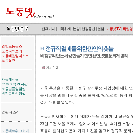
전체기사
|
기획취재
|
논평
|
현장통신
|
컬럼
|
노동넷TV
|
독립영
연합노동뉴스
비정규직 철폐를 위한 만인의 촛불
노동디렉토리
비정규직 없는 세상 만들기 만인 선언, 촛불문화제 열려
노동메일링리스트
노동달력
기사인쇄
자유게시판
속보(소식)게시판
기륭 투쟁을 비롯한 비정규 장기투쟁 사업장에 대한 연대
노동법률상담실
비정규직상담실
는 세상을 만들기 위한 촛불 문화제, ‘만인선언’ 등의
결의 대회를 열었다.
알림/새소식
노동시민사회 200여개 단체가 뜻을 같이한 ‘비정규직 
23일 오전 서울 조계사 앞에서 이소선 님, 백기완 소장
표들이 참여한 가운데 기자 회견을 열고 비정규직 문제
노동네트워크소개