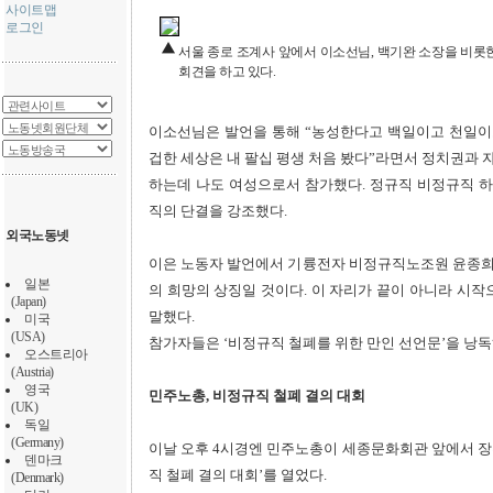
사이트맵
로그인
서울 종로 조계사 앞에서 이소선님, 백기완 소장을 비
회견을 하고 있다.
이소선님은 발언을 통해 “농성한다고 백일이고 천일이고
겁한 세상은 내 팔십 평생 처음 봤다”라면서 정치권과 
하는데 나도 여성으로서 참가했다. 정규직 비정규직 하
직의 단결을 강조했다.
외국노동넷
이은 노동자 발언에서 기륭전자 비정규직노조원 윤종희씨
일본
의 희망의 상징일 것이다. 이 자리가 끝이 아니라 시
(Japan)
말했다.
미국
(USA)
참가자들은 ‘비정규직 철폐를 위한 만인 선언문’을 낭독
오스트리아
(Austria)
영국
민주노총, 비정규직 철폐 결의 대회
(UK)
독일
(Germany)
이날 오후 4시경엔 민주노총이 세종문화회관 앞에서 장투 
덴마크
직 철폐 결의 대회’를 열었다.
(Denmark)