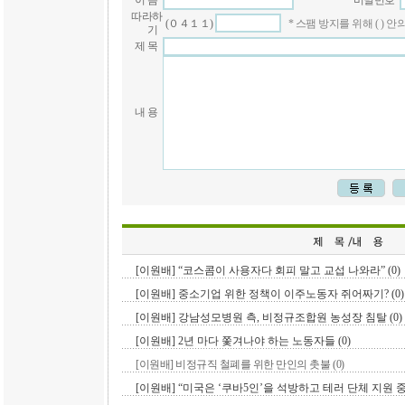
이 름
비밀번호
따라하
(０４１１)
* 스팸 방지를 위해 ( )
기
제 목
내 용
[이원배] “코스콤이 사용자다 회피 말고 교섭 나와라” (0)
[이원배] 중소기업 위한 정책이 이주노동자 쥐어짜기? (0)
[이원배] 강남성모병원 측, 비정규조합원 농성장 침탈 (0)
[이원배] 2년 마다 쫓겨나야 하는 노동자들 (0)
[이원배] 비정규직 철폐를 위한 만인의 촛불 (0)
[이원배] “미국은 ‘쿠바5인’을 석방하고 테러 단체 지원 중