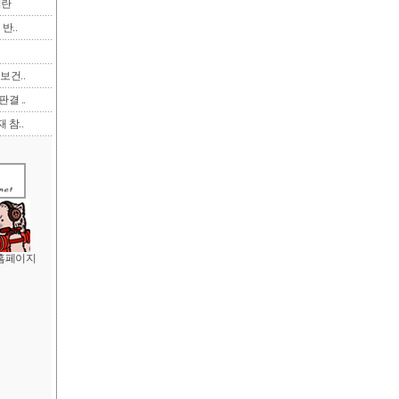
이란
반..
보건..
결 ..
 참..