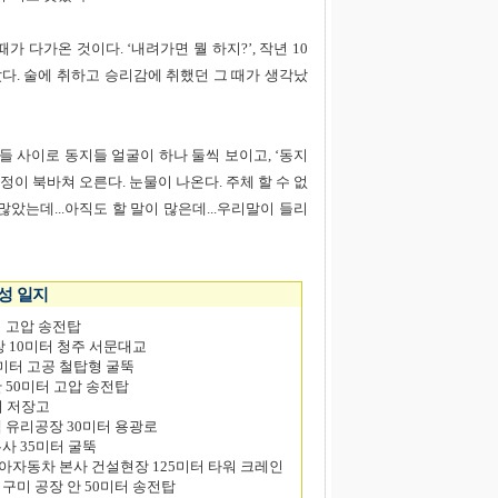
가 다가온 것이다. ‘내려가면 뭘 하지?’, 작년 10
다. 술에 취하고 승리감에 취했던 그 때가 생각났
찰들 사이로 동지들 얼굴이 하나 둘씩 보이고, ‘동지
감정이 북바쳐 오른다. 눈물이 나온다. 주체 할 수 없
많았는데...아직도 할 말이 많은데...우리말이 들리
농성 일지
터 고압 송전탑
장 10미터 청주 서문대교
0미터 고공 철탑형 굴뚝
안 50미터 고압 송전탑
터 저장고
펙 유리공장 30미터 용광로
본사 35미터 굴뚝
기아자동차 본사 건설현장 125미터 타워 크레인
 구미 공장 안 50미터 송전탑