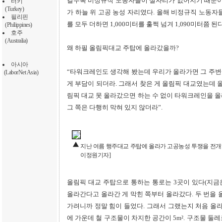
갈수록 비정규직 노동자들이 설자리가 없어지기 때문이다
터키
(Turkey)
가 하늘 위 고공 농성 자리였다. 올해 비정규직 노동자
필리핀
를 모두 더하면 1,000미터를 훌쩍 넘겨 1,090미터쯤 된다
(Philippines)
호주
(Australia)
왜 하필 올림픽대교 주탑에 올라갔을까?
아시아
“타워크레인도 생각해 봤는데 우리가 올라가면 그 주변에
(LaborNet Asia)
게 부담이 되더라. 그래서 찾은 게 올림픽 대교였는데 
림픽 대교 못 올라갔으면 하는 수 없이 타워크레인을 
그 쪽은 다행히 막혀 있지 않더라”.
지난 여름 행주대교 주탑에 올라가 고공농성 투쟁을 전개
이정원기자]
올림픽 대교 주탑으로 통하는 통로는 3곳이 있다(지금은
올라간다고 올라간 게 막힌 쪽부터 올라갔다. 두 번을 
가려니까 정말 힘이 들었다. 그래서 그랬는지 처음 올라갔
에 가운데 철 구조물이 차지한 공간이 5m². 구조물 둘레