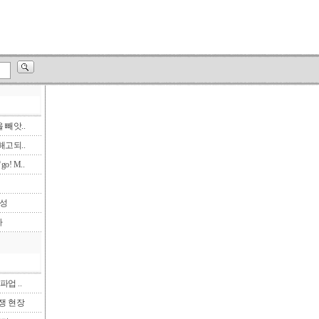
빼앗..
고되..
! M..
삼성
다
파업 ..
투쟁 현장