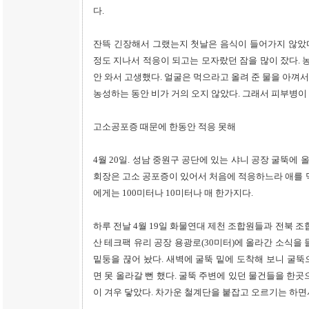
다.
잔뜩 긴장해서 그랬는지 첫날은 음식이 들어가지 않았다.
정도 지나서 적응이 되고는 모자랐던 잠을 많이 잤다.
안 와서 고생했다. 얼굴은 먹으라고 올려 준 물을 아껴서
농성하는 동안 비가 거의 오지 않았다. 그래서 피부병이
고소공포증 때문에 한동안 적응 못해
4월 20일. 성남 중원구 공단에 있는 샤니 공장 굴뚝
회장은 고소 공포증이 있어서 처음에 적응하느라 애를 먹
에게는 100미터나 10미터나 매 한가지다.
하루 전날 4월 19일 화물연대 제천 조합원들과 전북 조
산 테크팩 유리 공장 용광로(30미터)에 올라간 소식을
밑둥을 끊어 놨다. 새벽에 굴뚝 밑에 도착해 보니 굴
면 못 올라갈 뻔 했다. 굴뚝 주변에 있던 물건들을 한
이 겨우 닿았다. 차가운 철계단을 붙잡고 오르기는 하면