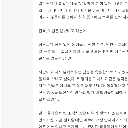
밀어주다가 낄낄대며 웃었다. 때가 엄청 밀려 나왔기 때
겠나. 그러나 비가 언제나 반가운 것은 아니다. 비가 오
어가서 주둥이를 안에서 칭칭 동여매고 하루를 꼬박 지
전북, 제천은 끝났다고 하는데...
성남보다 하루 일찍 농성을 시작한 전북, 제천은 교섭
고, 우리도 곧 끝날 거라고, 서로 위로는 했지만 심경은
던지는 말은 어긋났다.
시간이 지나자 날카로웠던 감정은 측은함으로 바뀌었다. 
을 내려 보내고 싶었다. 두 동지들도 나하고 같은 생각을
지만 그냥 뛰어 내리고 싶은 때도 있었다. 올림픽대교
싶은 충동을 느낀적이 있다고 했다. 조합원들이 밑에서
을 다잡았다.
같이 올라온 허병 조직차장은 마누라 뱃속에 있는 아이가
안하지만, 가끔 전화할 때면 마누라 걱정 안하게 하느라 
아픈 데는 없냐고 문자를 보내 왔지만 동료들에게 보여 