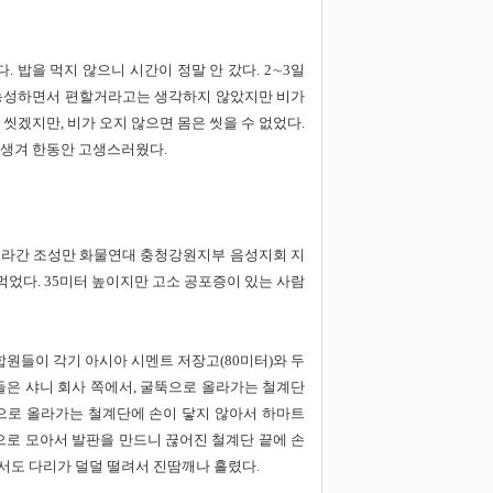
 밥을 먹지 않으니 시간이 정말 안 갔다. 2∼3일
 농성하면서 편할거라고는 생각하지 않았지만 비가
 씻겠지만, 비가 오지 않으면 몸은 씻을 수 없었다.
 생겨 한동안 고생스러웠다.
에 올라간 조성만 화물연대 충청강원지부 음성지회 지
었다. 35미터 높이지만 고소 공포증이 있는 사람
합원들이 각기 아시아 시멘트 저장고(80미터)와 두
 들은 샤니 회사 쪽에서, 굴뚝으로 올라가는 철계단
뚝으로 올라가는 철계단에 손이 닿지 않아서 하마트
곳으로 모아서 발판을 만드니 끊어진 철계단 끝에 손
서도 다리가 덜덜 떨려서 진땀깨나 흘렸다.