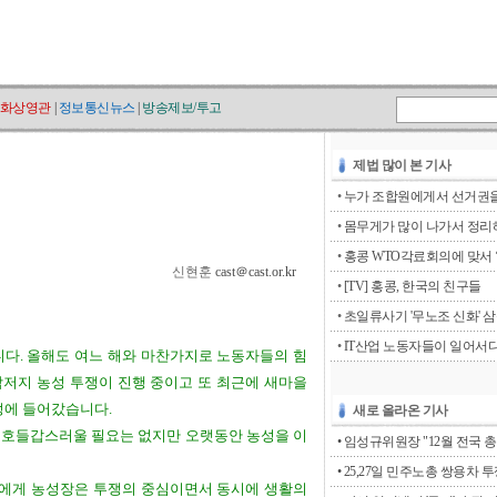
화상영관
|
정보통신뉴스
|
방송제보/투고
제법 많이 본 기사
•
누가 조합원에게서 선거권을 
•
몸무게가 많이 나가서 정리해
•
홍콩 WTO각료회의에 맞서 ‘go
신현훈
cast＠cast.or.kr
•
[TV] 홍콩, 한국의 친구들
•
초일류사기 '무노조 신화' 
•
IT산업 노동자들이 일어서
다. 올해도 여느 해와 마찬가지로 노동자들의 힘
악저지 농성 투쟁이 진행 중이고 또 최근에 새마을
성에 들어갔습니다.
새로 올라온 기사
고 호들갑스러울 필요는 없지만 오랫동안 농성을 이
• 임성규위원장 "12월 전국 총
• 25,27일 민주노총 쌍용차 
들에게 농성장은 투쟁의 중심이면서 동시에 생활의