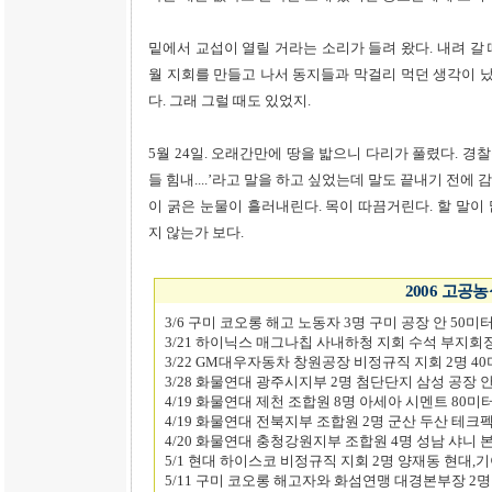
밑에서 교섭이 열릴 거라는 소리가 들려 왔다. 내려 갈 때
월 지회를 만들고 나서 동지들과 막걸리 먹던 생각이 났
다. 그래 그럴 때도 있었지.
5월 24일. 오래간만에 땅을 밟으니 다리가 풀렸다. 경
들 힘내....’라고 말을 하고 싶었는데 말도 끝내기 전에 
이 굵은 눈물이 흘러내린다. 목이 따끔거린다. 할 말이 
지 않는가 보다.
2006 고공
3/6 구미 코오롱 해고 노동자 3명 구미 공장 안 50미
3/21 하이닉스 매그나칩 사내하청 지회 수석 부지회
3/22 GM대우자동차 창원공장 비정규직 지회 2명 4
3/28 화물연대 광주시지부 2명 첨단단지 삼성 공장 
4/19 화물연대 제천 조합원 8명 아세아 시멘트 80미
4/19 화물연대 전북지부 조합원 2명 군산 두산 테크
4/20 화물연대 충청강원지부 조합원 4명 성남 샤니 
5/1 현대 하이스코 비정규직 지회 2명 양재동 현대,
5/11 구미 코오롱 해고자와 화섬연맹 대경본부장 2명