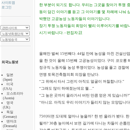
사이트맵
한 부분이 되기도 합니다. 우리는 그곳을 찾아가 투쟁 중
로그인
동이 담긴 이야기를 듣고 그 이야기를 몇 차례에 나눠 
박했던 고공농성 노동자들의 이야기입니다.
장기 투쟁 노동자들의 희망이 빨리 이루어지기를 바랍니
시기 바랍니다. - 편집자 註
올해만 벌써 15번째다. 44일 만에 농성을 마친 건설
을 한 것이 올해 15번째 고공농성이었다. 구미 코오롱
외국노동넷
정규직 노동자들 농성 투쟁이었다. 농성을 풀고 경찰에
연맹 토목건축협의회 의장을 만났다.
일본
(Japan)
“그 위에서 타서 그런지 아직도 얼굴이 꺼칠합니다.”
미국
“그래도 많이 하얘졌는데요 뭘....”
(USA)
오스트리아
“그 높은 곳까지 올라가서 버틴 만큼 얻은 게 있습니까?
(Austria)
“아니요. 아직도 우리 이야기가 들리지 않는 모양입니다.
영국
(UK)
독일
75미터면 도대체 얼마나 높을까? 한 번 올라가 봤다. 한
(Germany)
덴마크
될까? 30층 높이에서 보면 길가에 다니는 차들이 손톱만
(Denmark)