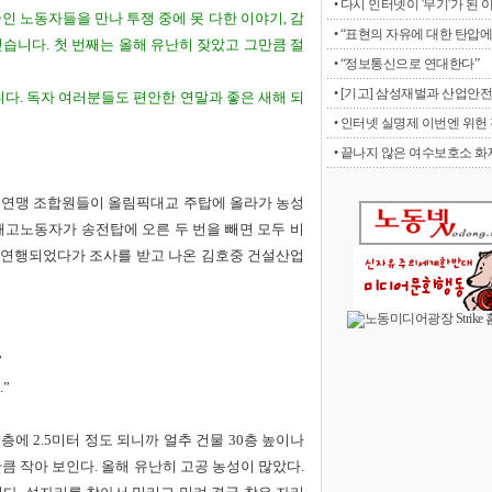
• 다시 인터넷이 '무기'가 된 
인 노동자들을 만나 투쟁 중에 못 다한 이야기, 감
• “표현의 자유에 대한 탄압에 
싣습니다. 첫 번째는 올해 유난히 잦았고 그만큼 절
• “정보통신으로 연대한다”
• [기고] 삼성재벌과 산업안전
다. 독자 여러분들도 편안한 연말과 좋은 새해 되
• 인터넷 실명제 이번엔 위헌 판
• 끝나지 않은 여수보호소 화재
산업연맹 조합원들이 올림픽대교 주탑에 올라가 농성
 해고노동자가 송전탑에 오른 두 번을 빼면 모두 비
 연행되었다가 조사를 받고 나온 김호중 건설산업
”
”
 층에 2.5미터 정도 되니까 얼추 건물 30층 높이나
큼 작아 보인다. 올해 유난히 고공 농성이 많았다.