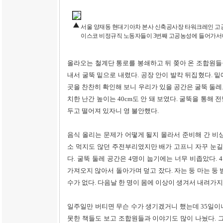
서울 양재동 현대기아차 본사 신축공사장 타워크레인 고
이스코 비정규직 노동자들이 3번째 고공농성에 들어가서야
올라오는 철계단 통로를 봉쇄하고 뒤 쫒아 온 조합원들을
내서 굴뚝 밑으로 내렸다. 공장 안이 발칵 뒤집혔다. 
곳을 찬찬히 확인해 보니 우리가 있을 공간은 굴뚝 둘레로
치한 난간 높이는 40cm도 안 돼 보였다. 굴뚝을 통해
두고 떨어져 있자니 영 불안했다.
음식 올리는 문제가 어떻게 될지 몰라서 준비해 간 비
소 먹지도 않던 주전부리였지만 배가 고프니 자꾸 눈길
다. 굴뚝 둘레 공간은 4명이 눕기에는 너무 비좁았다. 
가져오지 않아서 돌아가며 덮고 잤다. 자는 둥 마는 둥
수가 없다. 다음날 한 명이 몸에 이상이 생겨서 내려가지
일주일만 버티면 무슨 수가 생기겠거니 했는데 35일이나
못한 책들도 보고 조합원들과 이야기도 많이 나눴다. 그