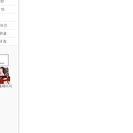
이란
반..
보건..
결 ..
 참..