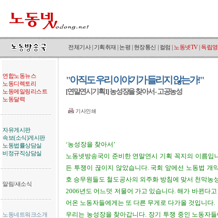
전체기사
|
기획취재
|
논평
|
현장통신
|
컬럼
|
노동넷TV
|
독립영
연합노동뉴스
"아직도 우리 이야기가 들리지 않는가!"
노동디렉토리
[연말연시기획1] 농성장을 찾아서 - 고공농성
노동메일링리스트
노동달력
기사인쇄
자유게시판
속보(소식)게시판
‘농성장을 찾아서’
노동법률상담실
비정규직상담실
노동넷방송국이 준비한 연말연시 기획 꼭지의 이름입니
든 투쟁이 끊이지 않았습니다. 국회 앞에선 노동법 개
호 승무원들도 철도공사의 외주화 방침에 맞서 천막농
알림/새소식
2006년도 어느덧 저물어 가고 있습니다. 해가 바뀐다
어온 노동자들에게는 또 다른 무게로 다가올 것입니다.
우리는 농성장을 찾아갑니다. 장기 투쟁 중인 노동자
노동네트워크소개