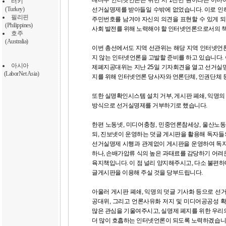
대다수 인터넷언론은 위반 시 1천만 원이라는 어마
터키
(Turkey)
선거실명제를 받아들일 수밖에 없었습니다. 이로 인
필리핀
주민번호를 남겨야 자신의 의견을 표현할 수 있게 되
(Philippines)
사회 발전를 위해 노력해야 할 인터넷언론으로서의 
호주
(Australia)
이번 총선에서도 지역 선관위는 해당 지역 인터넷언
지 않는 인터넷언론을 고발할 준비를 하고 있습니다.
아시아
제폐지공대위는 지난 25일 기자회견을 열고 선거실
(LaborNet Asia)
지를 위해 인터넷언론 당사자와 언론단체, 인권단체 
또한 실명확인시스템 설치 거부, 게시판 폐쇄, 익명의 
방식으로 선거실명제를 거부하기로 했습니다.
한편 노동넷, 미디어충청, 민중언론참세상, 울산노
되, 진보넷이 운영하는 덧글 게시판을 활용해 독자
선거실명제 시행과 관계없이 게시판을 운영하여 독자
하나, 손배가압류 식의 높은 과태료를 감당하기 어려
육지책입니다. 이 점 널리 양지해주시고, 다소 불편
글게시판을 이용해 주실 것을 당부드립니다.
아울러 게시판 폐쇄, 익명의 덧글 기사화 등으로 
공대위, 그리고 언론사유화 저지 및 미디어공공성 
많은 관심을 기울여주시고, 실명제 폐지를 위한 우리
더 많이 호흡하는 인터넷언론이 되도록 노력하겠습니