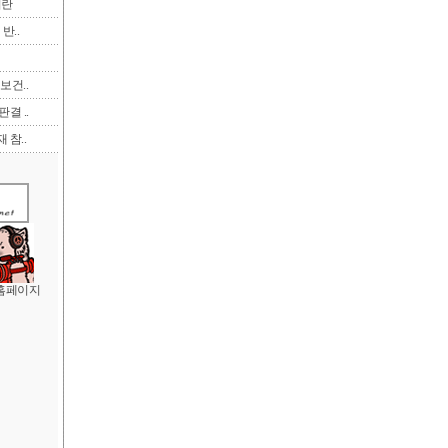
이란
반..
보건..
결 ..
 참..