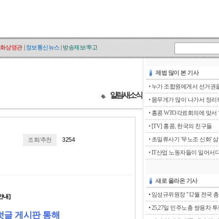
화상영관
|
정보통신뉴스
|
방송제보/투고
제법 많이 본 기사
•
누가 조합원에게서 선거권을 
알림/새소식
•
몸무게가 많이 나가서 정리해
•
홍콩 WTO각료회의에 맞서 ‘go
•
[TV] 홍콩, 한국의 친구들
•
초일류사기 '무노조 신화' 
조회/추천
3254
•
IT산업 노동자들이 일어서
새로 올라온 기사
• 임성규위원장 "12월 전국 총
안내]
• 25,27일 민주노총 쌍용차 
덧글 게시판 통해