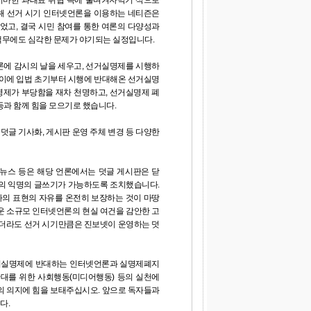
어마한 과태료 위협 속에 울며겨자먹기 식으로
해 선거 시기 인터넷언론을 이용하는 네티즌은
었고, 결국 시민 참여를 통한 여론의 다양성과
책무에도 심각한 문제가 야기되는 실정입니다.
론에 감시의 날을 세우고, 선거실명제를 시행하
 이에 입법 초기부터 시행에 반대해온 선거실명
명제가 부당함을 재차 천명하고, 선거실명제 폐
등과 함께 힘을 모으기로 했습니다.
덧글 기사화, 게시판 운영 주체 변경 등 다양한
동뉴스 등은 해당 언론에서는 덧글 게시판은 닫
들의 익명의 글쓰기가 가능하도록 조치했습니다.
의 표현의 자유를 온전히 보장하는 것이 마땅
운 소규모 인터넷언론의 현실 여건을 감안한 고
하더라도 선거 시기만큼은 진보넷이 운영하는 덧
선거실명제에 반대하는 인터넷언론과 실명제폐지
확대를 위한 사회행동(미디어행동) 등의 실천에
의 의지에 힘을 보태주십시오. 앞으로 독자들과
다.