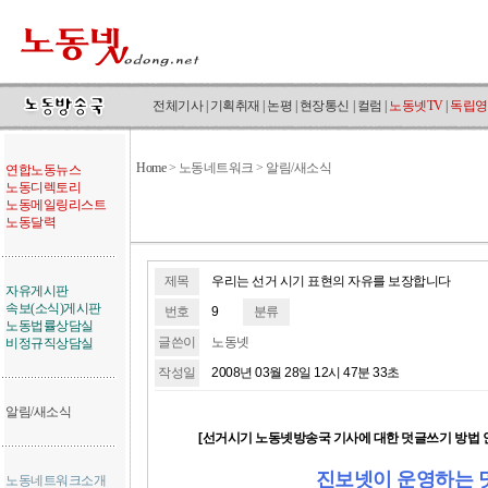
전체기사
|
기획취재
|
논평
|
현장통신
|
컬럼
|
노동넷TV
|
독립영
Home
>
노동네트워크 > 알림/새소식
연합노동뉴스
노동디렉토리
노동메일링리스트
노동달력
제목
우리는 선거 시기 표현의 자유를 보장합니다
자유게시판
속보(소식)게시판
번호
9
분류
노동법률상담실
글쓴이
노동넷
비정규직상담실
작성일
2008년 03월 28일 12시 47분 33초
알림/새소식
[선거시기 노동넷방송국 기사에 대한 덧글쓰기 방법 
진보넷이 운영하는 
노동네트워크소개