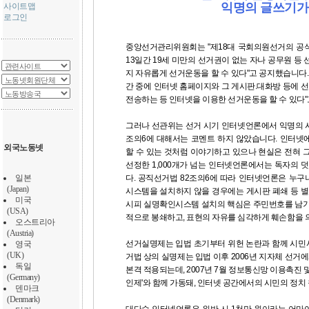
익명의 글쓰기가
사이트맵
로그인
중앙선거관리위원회는 "제18대 국회의원선거의 공식
13일간 19세 미만의 선거권이 없는 자나 공무원 등
지 자유롭게 선거운동을 할 수 있다"고 공지했습니다.
간 중에 인터넷 홈페이지와 그 게시판.대화방 등에
전송하는 등 인터넷을 이용한 선거운동을 할 수 있다
그러나 선관위는 선거 시기 인터넷언론에서 익명의 
조의6에 대해서는 코멘트 하지 않았습니다. 인터넷
외국노동넷
할 수 있는 것처럼 이야기하고 있으나 현실은 전혀
선정한 1,000개가 넘는 인터넷언론에서는 독자의 
일본
다. 공직선거법 82조의6에 따라 인터넷언론은 누
(Japan)
시스템을 설치하지 않을 경우에는 게시판 폐쇄 등 별
미국
시피 실명확인시스템 설치의 핵심은 주민번호를 남기
(USA)
적으로 봉쇄하고, 표현의 자유를 심각하게 훼손함을 
오스트리아
(Austria)
선거실명제는 입법 초기부터 위헌 논란과 함께 시민
영국
(UK)
거법 상의 실명제는 입법 이후 2006년 지자체 선거에
독일
본격 적용되는데, 2007년 7월 정보통신망 이용촉진 
(Germany)
인제'와 함께 가동돼, 인터넷 공간에서의 시민의 정치
덴마크
(Denmark)