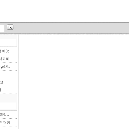
빼앗..
고되..
! M..
삼성
다
파업 ..
투쟁 현장