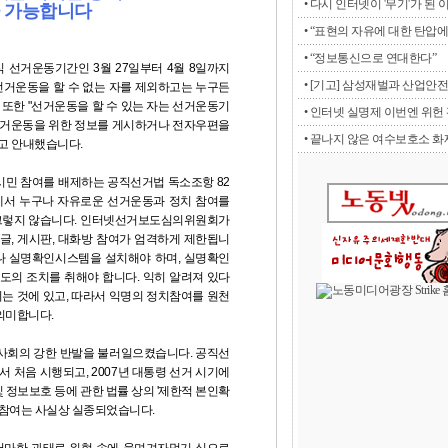
• 다시 인터넷이 '무기'가 된 
 가능합니다
• “표현의 자유에 대한 탄압에 
• “정보통신으로 연대한다”
 선거운동기간인 3월 27일부터 4월 8일까지
• [기고] 삼성재벌과 산업안전
 선거운동을 할 수 없는 자를 제외하고는 누구든
 또한 "선거운동을 할 수 있는 자는 선거운동기
• 인터넷 실명제 이번엔 위헌 판
 선거운동을 위한 정보를 게시하거나 전자우편을
• 끝나지 않은 여수보호소 화재
"고 안내했습니다.
시민 참여를 배제하는 공직선거법 독소조항 82
에서 누구나 자유로운 선거운동과 정치 참여를
 그렇지 않습니다. 인터넷선거보도심의위원회가
덧글, 게시판, 대화방 참여가 엄격하게 제한됩니
구나 실명확인시스템을 설치해야 하며, 실명확인
도의 조치를 취해야 합니다. 익히 알려져 있다
는 것에 있고, 따라서 익명의 정치참여를 원천
의미합니다.
사회의 강한 반발을 불러일으켰습니다. 공직선
서 처음 시행되고, 2007년 대통령 선거 시기에
및 정보보호 등에 관한 법률 상의 '제한적 본인확
 참여는 사실상 실종되었습니다.