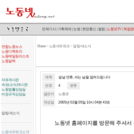
전체기사
|
기획취재
|
논평
|
현장통신
|
컬럼
|
노동넷TV
|
독립영
Home
>
노동네트워크 > 알림/새소식
연합노동뉴스
노동디렉토리
노동메일링리스트
노동달력
제목
설날 연휴, 쉬는 날을 알려드립니다
자유게시판
속보(소식)게시판
번호
4
분류
노동법률상담실
글쓴이
노동넷
비정규직상담실
작성일
2005년 02월 05일 10시 04분 43초
알림/새소식
노동넷 홈페이지를 방문해 주셔서
노동네트워크소개