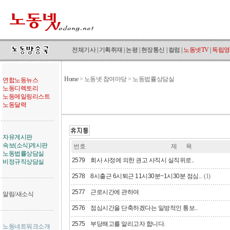
전체기사
|
기획취재
|
논평
|
현장통신
|
컬럼
|
노동넷TV
|
독립영
Home
>
노동넷 참여마당 > 노동법률상담실
연합노동뉴스
노동디렉토리
노동메일링리스트
노동달력
자유게시판
속보(소식)게시판
번호
제 목
노동법률상담실
2579
회사 사정에 의한 권고 사직시 실직위로..
비정규직상담실
2578
8시출근 6시퇴근 11시30분~1시30분 점심..
(1)
2577
근로시간에 관하여
알림/새소식
2576
점심시간을 단축하겠다는 일방적인 통보..
2575
부당해고를 알리고자 합니다.
노동네트워크소개