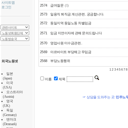
사이트맵
2574
급여질문
(1)
로그인
2573
일용직 퇴직금 계산관련.. 궁금합니다.
2572
동일지역 동일노동 차별임금
2571
임금 지연이자에 관해 문의드립니다
2570
영업사원 미수금관련..
2569
아르바이트 부당해고 무임금
2568
부당노동행위
외국노동넷
1
2
3
4
5
6
7
8
일본
(Japan)
이름
제목
미국
(USA)
오스트리아
(Austria)
☞ 상담을 도와주는 곳:
민주노
영국
(UK)
독일
(Germany)
덴마크
(Denmark)