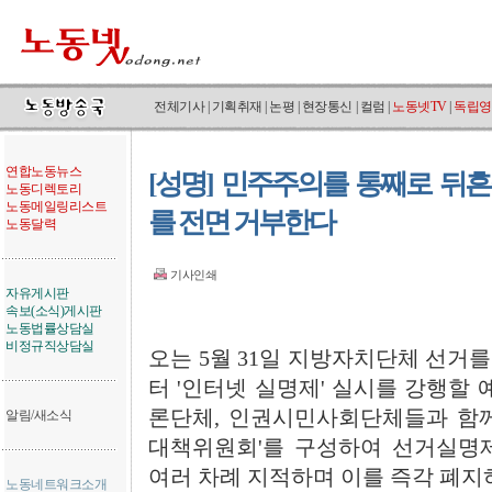
전체기사
|
기획취재
|
논평
|
현장통신
|
컬럼
|
노동넷TV
|
독립영
연합노동뉴스
[성명] 민주주의를 통째로 뒤
노동디렉토리
노동메일링리스트
를 전면 거부한다
노동달력
기사인쇄
자유게시판
속보(소식)게시판
노동법률상담실
비정규직상담실
오는 5월 31일 지방자치단체 선거를
터 '인터넷 실명제' 실시를 강행할 
론단체, 인권시민사회단체들과 함께
알림/새소식
대책위원회'를 구성하여 선거실명
여러 차례 지적하며 이를 즉각 폐지
노동네트워크소개