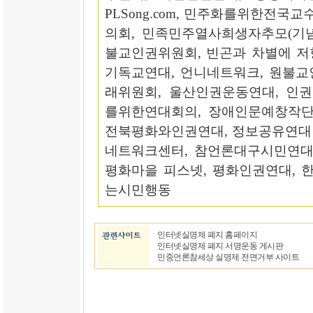
PLSong.com, 민주화를위한전
의회, 민족민주열사희생자추모(기념
불교인권위원회, 빈곤과 차별에 저
기독교연대, 언니네트워크, 원불교
래위원회, 울산인권운동연대, 인
를위한연대회의, 장애인문예창작단,
전북평화와인권연대, 정보공유연대 IP
네트워크센터, 참언론대구시민연대,
평화마을 피스넷, 평화인권연대, 
는시민행동
인터넷실명제 폐지 홈페이지
인터넷실명제 폐지 서명운동 게시판
민중언론참세상 실명제 전면거부 사이트