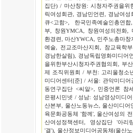
집단) / 마산창원: 시청자주권을
릭여성회관, 경남민언련, 경남여성
큐<고함>, 한국민족예술인총연합
부, 창원YMCA, 창원여성의전화,
환경련, 마산YWCA, 민주노총마창
예술, 전교조마산지회, 참교육학부
경남한살림), 경남독립영화미디어연
을위한부산시청자주권협의회, 부산독
제 조직위원회 / 부천: 고리울청소
미디어센터[준] / 서울: 관악미디
동연구집단 <씨알>, 민중언론 참
은평시민넷 / 성남: 성남영상미디어
산본부, 울산노동뉴스, 울산미디어
육문화공동체 '함께', 울산여성의 전
산여성정책센터, 영상집단 '아리랑
'결'), 울산정보미디어공동체(울산