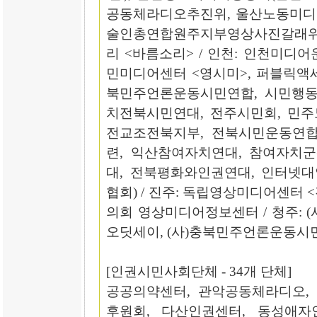
공동체라디오추진위, 울산노동미디어
술인총연합원주지부영상사진갈래
리 <바름소리> / 인천: 인천미디어
민미디어센터 <영시미>, 퍼블릭
북민주언론운동시민연합, 시민행동2
치전북시민연대, 전주시민회, 민주
전교조전북지부, 전북시민운동연합
련, 익산참여자치연대, 참여자치
대, 전북평화와인권연대, 인터넷대
협회) / 진주: 독립영상미디어센터 
의회 영상미디어정보센터 / 청주: 
오딧세이, (사)충북민주언론운동시
[인권시민사회단체 - 34개 단체]
공공의약센터, 관악공동체라디오,
후원회, 다산인권센터, 동성애자