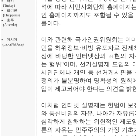
터키
(Turkey)
석에 따라 시민사회단체 홈페이지는 
필리핀
인 홈페이지까지도 포함될 수 있을
(Philippines)
호주
률이다.
(Australia)
이와 관련해 국가인권위원회는 이미 2
아시아
(LaborNet Asia)
민을 허위정보·비방 유포자로 전제
성에 바탕한 인터넷상의 표현의 자
는 행위"이며, 선거실명제 도입의 
시민단체나 개인 등 선거게시판을 
정의가 불분명하여 명확성의 원칙에
입이 제고되어야 한다는 의견을 밝힌
이처럼 인터넷 실명제는 헌법이 보
와 통신비밀의 자유, 나아가 자유롭
심각하게 침해하는 위헌적인 제도임
론의 자유는 민주주의의 가장 기초