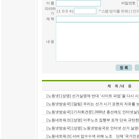
이 름
비밀번호
따라하
(１００４)
* 스팸 방지를 위해 ( )
기
제 목
내 용
[노동넷] [성명] 선거실명제 반대 ‘사이트 파업’을 다시 시
[노동넷방송국] [알림] 우리는 선거 시기 표현의 자유를 보
[노동넷방송국] [기자회견문] 2008년 총선에도 인터넷실명
[노동네트워크] [성명] 이주노조 집행부 표적 단속 규탄한다
[노동넷방송국] [성명] 노동넷방송국은 인터넷 선거 실명제
[노동네트워크] 서버 압수수색 피해 노조ㆍ단체 '국가인권위