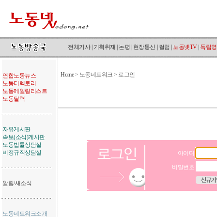
전체기사
|
기획취재
|
논평
|
현장통신
|
컬럼
|
노동넷TV
|
독립영
Home
>
노동네트워크 > 로그인
연합노동뉴스
노동디렉토리
노동메일링리스트
노동달력
자유게시판
속보(소식)게시판
노동법률상담실
비정규직상담실
아이디
비밀번호
알림/새소식
노동네트워크소개